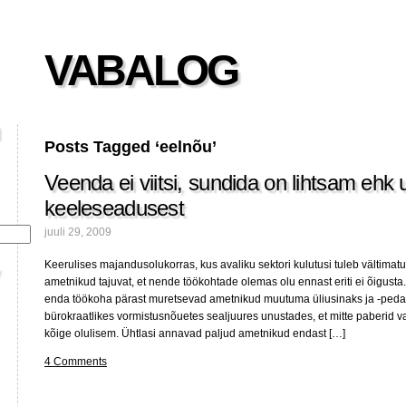
VABALOG
Posts Tagged ‘eelnõu’
Veenda ei viitsi, sundida on lihtsam ehk 
keeleseadusest
juuli 29, 2009
Keerulises majandusolukorras, kus avaliku sektori kulutusi tuleb vältimat
ametnikud tajuvat, et nende töökohtade olemas olu ennast eriti ei õigust
enda töökoha pärast muretsevad ametnikud muutuma üliusinaks ja -peda
bürokraatlikes vormistusnõuetes sealjuures unustades, et mitte paberid v
kõige olulisem. Ühtlasi annavad paljud ametnikud endast […]
4 Comments