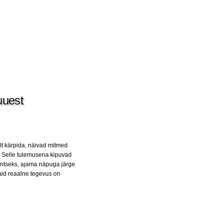
uuest
ult kärpida, näivad mitmed
a. Selle tulemusena kipuvad
ntseks, ajama näpuga järge
aid reaalne tegevus on