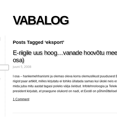
VABALOG
Posts Tagged ‘eksport’
E-riigile uus hoog…vanade hoovõtu meet
osa)
juuni 5, 2008
I osa – hankemehhanismi ja olemas oleva korra olemuslikust puudusest E
riigist paar artiklit, milles kirjutatu ei tohiks üllatada samas kui ükski neis
mida juba mitu aastat tagasi poleks välja öeldud. Infotehnoloogia ja Tel
president kirjutab, et praegune olukord on nadi, et Eestil on põhimõtteliselt
1 Comment