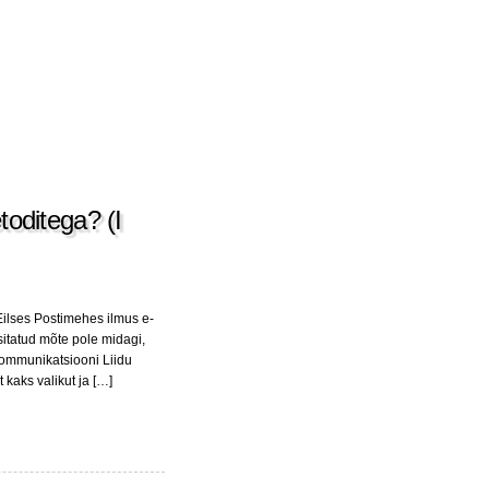
oditega? (I
ilses Postimehes ilmus e-
 esitatud mõte pole midagi,
ekommunikatsiooni Liidu
 kaks valikut ja […]