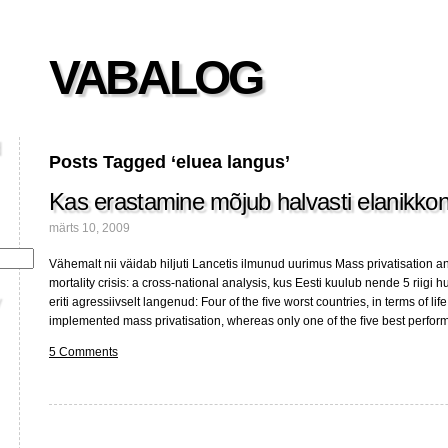
VABALOG
Posts Tagged ‘eluea langus’
Kas erastamine mõjub halvasti elanikkon
märts 10, 2009
Vähemalt nii väidab hiljuti Lancetis ilmunud uurimus Mass privatisation 
mortality crisis: a cross-national analysis, kus Eesti kuulub nende 5 riigi 
eriti agressiivselt langenud: Four of the ﬁve worst countries, in terms of li
implemented mass privatisation, whereas only one of the ﬁve best perfor
5 Comments