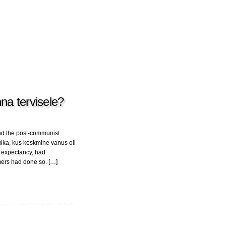
na tervisele?
and the post-communist
hulka, kus keskmine vanus oli
fe expectancy, had
mers had done so. […]