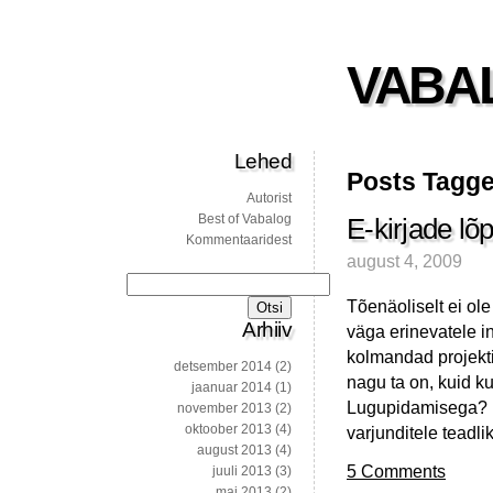
VABA
Lehed
Posts Tagge
Autorist
Best of Vabalog
E-kirjade lõp
Kommentaaridest
august 4, 2009
Otsi:
Tõenäoliselt ei ol
Arhiiv
väga erinevatele i
kolmandad projekti
detsember 2014
(2)
nagu ta on, kuid k
jaanuar 2014
(1)
Lugupidamisega? I
november 2013
(2)
oktoober 2013
(4)
varjunditele teadlik
august 2013
(4)
5 Comments
juuli 2013
(3)
mai 2013
(2)