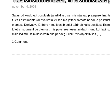
Tuletisinstrumentidest, ilma süüdistuste 
november 4, 2008
Sattunud korduvalt postituste ja artiklite otsa, mis näevad praeguse finants
tuletisinstrumente (derivatives), ei saa ma jätta viitamata nendele postitu
olemust. Derivative Dribble nimelisest blogist pärineb kaks postitust. Esi
tuletisinstrumentide olemust, mis pole iseenesest midagi muud kui leping,
millestki muust, milleks võib olla peaaegu kõik, mis objektiivselt […]
1 Comment