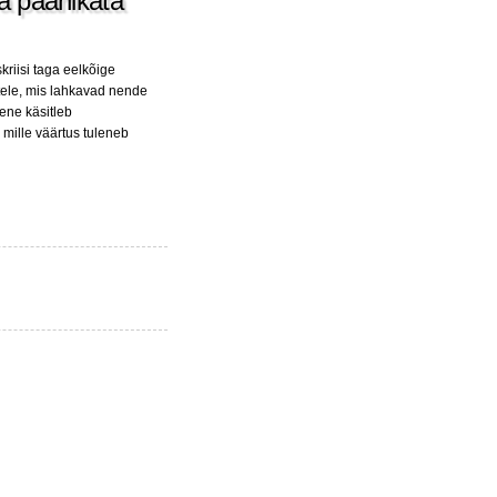
ja paanikata
kriisi taga eelkõige
stele, mis lahkavad nende
mene käsitleb
 mille väärtus tuleneb