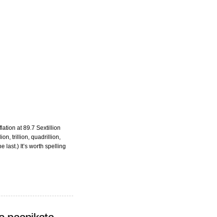
ation at 89.7 Sextillion
on, trillion, quadrillion,
 last.) It’s worth spelling