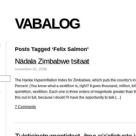
VABALOG
Posts Tagged ‘Felix Salmon’
Nädala Zimbabwe tsitaat
november 20, 2008
The Hanke Hyperinflation Index for Zimbabwe, which puts the country’s infl
Percent. (You know what a sextillion is, right? It goes thousand, million, billi
quintillion, sextillion. Each one is three orders of magnitude greater than the
this out in full, because I doubt I’ll have the opportunity to talk […]
7 Comments