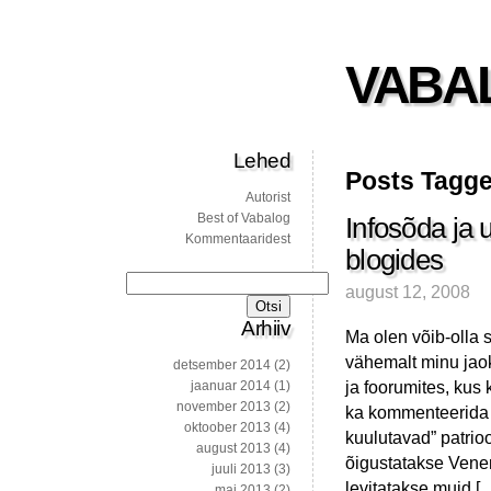
VABA
Lehed
Posts Tagge
Autorist
Best of Vabalog
Infosõda ja
Kommentaaridest
blogides
Otsi:
august 12, 2008
Arhiiv
Ma olen võib-olla s
vähemalt minu jaok
detsember 2014
(2)
ja foorumites, kus
jaanuar 2014
(1)
november 2013
(2)
ka kommenteerida v
oktoober 2013
(4)
kuulutavad” patrio
august 2013
(4)
õigustatakse Venem
juuli 2013
(3)
levitatakse muid [
mai 2013
(2)