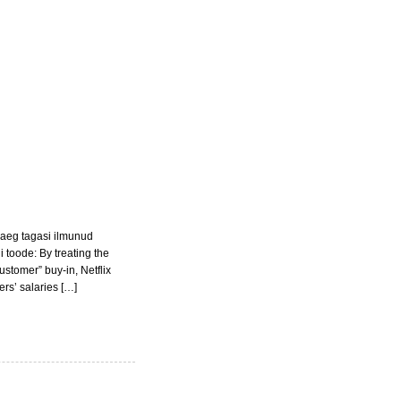
i aeg tagasi ilmunud
 toode: By treating the
ustomer” buy-in, Netflix
rs’ salaries […]