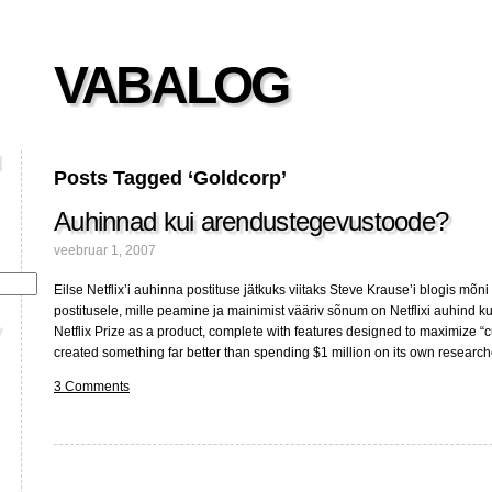
VABALOG
Posts Tagged ‘Goldcorp’
Auhinnad kui arendustegevustoode?
veebruar 1, 2007
Eilse Netflix’i auhinna postituse jätkuks viitaks Steve Krause’i blogis mõn
postitusele, mille peamine ja mainimist vääriv sõnum on Netflixi auhind kui
Netflix Prize as a product, complete with features designed to maximize “c
created something far better than spending $1 million on its own researche
3 Comments