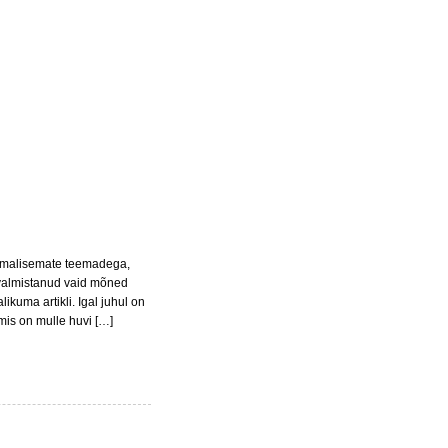
mmalisemate teemadega,
 valmistanud vaid mõned
ikuma artikli. Igal juhul on
 mis on mulle huvi […]