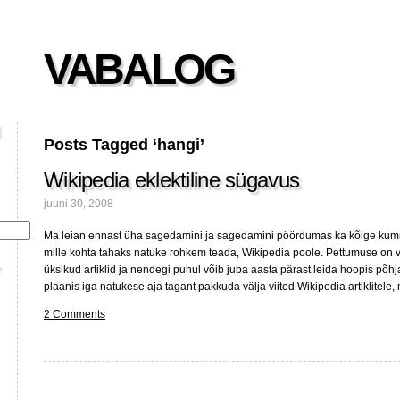
VABALOG
Posts Tagged ‘hangi’
Wikipedia eklektiline sügavus
juuni 30, 2008
Ma leian ennast üha sagedamini ja sagedamini pöördumas ka kõige ku
mille kohta tahaks natuke rohkem teada, Wikipedia poole. Pettumuse on
üksikud artiklid ja nendegi puhul võib juba aasta pärast leida hoopis põhjal
plaanis iga natukese aja tagant pakkuda välja viited Wikipedia artiklitele,
2 Comments