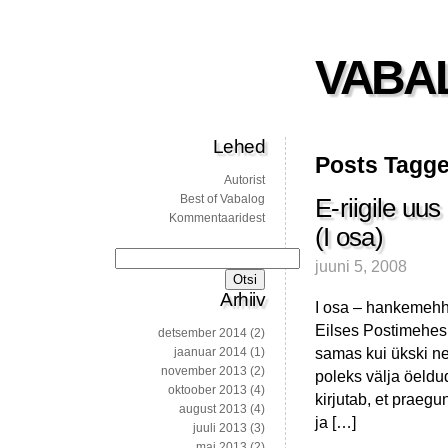
VABA
Lehed
Posts Tagge
Autorist
Best of Vabalog
E-riigile u
Kommentaaridest
(I osa)
Otsi:
juuni 5, 2008
Arhiiv
I osa – hankemehh
Eilses Postimehes il
detsember 2014
(2)
samas kui ükski ne
jaanuar 2014
(1)
november 2013
(2)
poleks välja öeldu
oktoober 2013
(4)
kirjutab, et praegu
august 2013
(4)
ja […]
juuli 2013
(3)
mai 2013
(2)