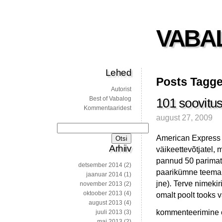
VABA
Lehed
Posts Tagge
Autorist
Best of Vabalog
101 soovitust
Kommentaaridest
august 27, 2009
Otsi:
American Express 
Arhiiv
väikeettevõtjatel, 
pannud 50 parimat 
detsember 2014
(2)
paarikümne teema 
jaanuar 2014
(1)
jne). Terve nimekir
november 2013
(2)
oktoober 2013
(4)
omalt poolt tooks v
august 2013
(4)
101
kommenteerimine on
juuli 2013
(3)
soovitust
mai 2013
(2)