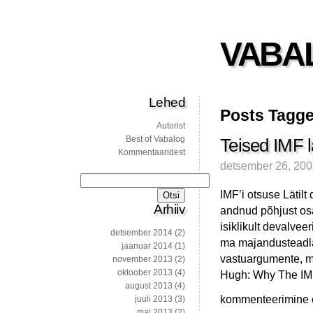
VABA
Lehed
Posts Tagge
Autorist
Best of Vabalog
Teised IMF 
Kommentaaridest
detsember 26, 20
Otsi:
IMF’i otsuse Lätilt
Arhiiv
andnud põhjust os
isiklikult devalve
detsember 2014
(2)
ma majandusteadla
jaanuar 2014
(1)
vastuargumente, m
november 2013
(2)
oktoober 2013
(4)
Hugh: Why The IMF
august 2013
(4)
Teised
kommenteerimine on
juuli 2013
(3)
IMF
mai 2013
(2)