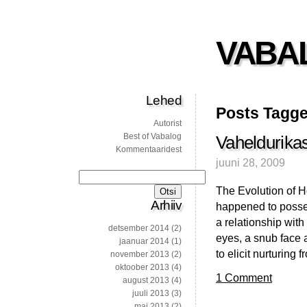
VABA
Lehed
Posts Tagge
Autorist
Best of Vabalog
Vaheldurika
Kommentaaridest
juuni 28, 2009
Otsi:
The Evolution of H
Arhiiv
happened to posse
a relationship with
detsember 2014
(2)
eyes, a snub face
jaanuar 2014
(1)
to elicit nurturin
november 2013
(2)
oktoober 2013
(4)
1 Comment
august 2013
(4)
juuli 2013
(3)
mai 2013
(2)