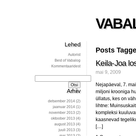
VABA
Lehed
Posts Tagged
Autorist
Best of Vabalog
Keila-Joa l
Kommentaaridest
mai 9, 2009
Otsi:
Nejapäeval, 7. mail
Arhiiv
miljoni krooniga h
üllatus, kes on vä
detsember 2014
(2)
lihtne: Muinsuskait
jaanuar 2014
(1)
kompleksi kuuluvat
november 2013
(2)
oktoober 2013
(4)
kaasnevad tegeliku
august 2013
(4)
[…]
juuli 2013
(3)
mai 2013
(2)