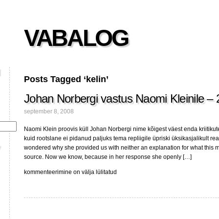
VABALOG
Posts Tagged ‘kelin’
Johan Norbergi vastus Naomi Kleinile – 
september 8, 2008
Naomi Klein proovis küll Johan Norbergi nime kõigest väest enda kriitikut
kuid rootslane ei pidanud paljuks tema repliigile üpriski üksikasjalikult re
wondered why she provided us with neither an explanation for what this m
source. Now we know, because in her response she openly […]
Johan
kommenteerimine on välja lülitatud
Norbergi
vastus
Naomi
Kleinile
–