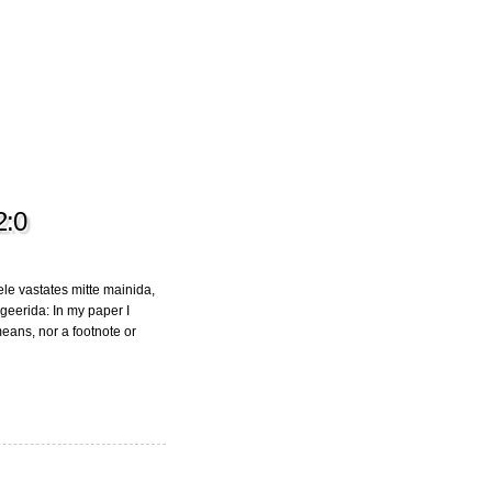
2:0
ele vastates mitte mainida,
ageerida: In my paper I
eans, nor a footnote or