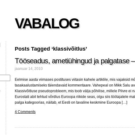
VABALOG
Posts Tagged ‘klassivõitlus’
Tööseadus, ametiühingud ja palgatase – r
jaanuar 14, 2010
Eelmise aasta viimases postituses viitasin kahele artiklile, mis vajaksid
tasakaalustamiseks täiendavaid kommentaare. Vahepeal on Mikk Salu a
Klassivõitluse pseudoprobleem, mis toob välja põhilise, millele Pilvre ei 
Eurostati abil tehtud võrdlus Euroopa riikide seas, olgu siis töötajatele mak
palga kategoorias, näitab, et Eesti on tavaline keskmine Euroopa […]
4 Comments