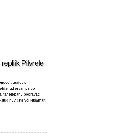
epliik Pilvrele
 mõnede puuduste
valdanud arvamusloo
näi tähelepanu pööravat:
stud hüvitiste või kitsamalt