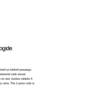
oogide
imelt on käibelt peaaegu
obleemil näib olevat
m on see, kuidas näiteks 5
u raha: The 2-peso note is