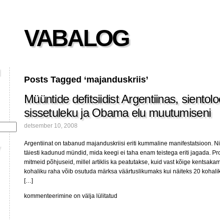
VABALOG
Posts Tagged ‘majanduskriis’
Müüntide defitsiidist Argentiinas, sientol
sissetuleku ja Obama elu muutumiseni
detsember 10, 2008
Argentiinat on tabanud majanduskriisi eriti kummaline manifestatsioon. N
täiesti kadunud mündid, mida keegi ei taha enam teistega eriti jagada. Pr
mitmeid põhjuseid, millel artiklis ka peatutakse, kuid vast kõige kentsaka
kohaliku raha võib osutuda märksa väärtuslikumaks kui näiteks 20 kohalik
[…]
Müüntide
kommenteerimine on välja lülitatud
defitsiidist
Argentiinas,