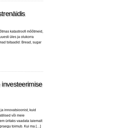
trenäidis
võtmas katastroofi mõõtmeid,
uesti üles ja olukorra
amad tsitaadid: Bread, sugar
 investeerimise
ja innovatsioonist, kuid
atilised või meie
em üritaks vaadata laiemalt
s praegu toimub. Kui ma […]