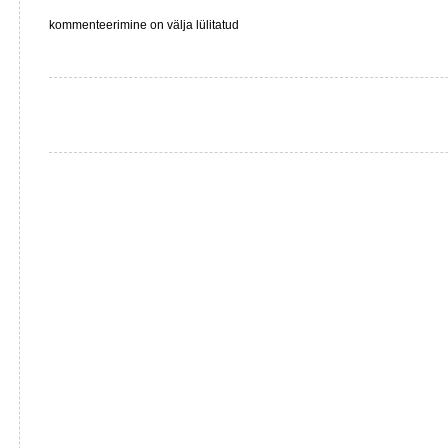
Viimaste
kommenteerimine on välja lülitatud
aastate
kinnisvaraprojektidesse
investeerimise
otstarbekusest
(I
osa)