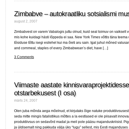
sientoloogide
sissetuleku
Zimbabve – autokraatliku sotsialismi mus
ja
Obama
august 2, 2007
elu
muutumiseni
Zimbabvest on varem Vabalogis juttu olnud, kuid seal toimuv on vaikselt 
mis kohe kuidagi hästi lõppeda ei saa. New York Times võttis täna teema u
tõsiduse tõttu isegi esilehel kui ma õieti aru sain. Igal juhul mõned valus
and cornmeal, staples of every Zimbabwean’s diet, have […]
3 Comments
Viimaste aastate kinnisvaraprojektidesse
otstarbekusest (I osa)
märts 24, 2007
Olen juba mõnda aega mõelnud, et kirjutaks õige natuke produktiivsusest 
seda mitte mingis fatalistlikus mõttes a la eestlased ei ole piisavalt innova
produktiivsus on sedavõrd madal ja meil pole pääsu majanduskriisist. Pig
ja üldisemalt ning pakkuda välja üks “lugu” sellest, mis Eesti majanduse