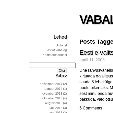
VABA
Lehed
Posts Tagge
Autorist
Best of Vabalog
Eesti e-valit
Kommentaaridest
aprill 11, 2008
Otsi:
Ühe rahvusvahelise
Arhiiv
kirjutada e-valitsu
saada 8 lehekülge l
detsember 2014
(2)
poole pikemaks. Ma
jaanuar 2014
(1)
sest minu enda huv
november 2013
(2)
oktoober 2013
(4)
pakkuda, vaid ots
august 2013
(4)
6 Comments
juuli 2013
(3)
mai 2013
(2)