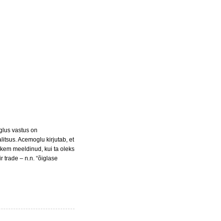
lus vastus on
litsus. Acemoglu kirjutab, et
hkem meeldinud, kui ta oleks
ir trade – n.n. “õiglase