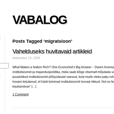
VABALOG
Posts Tagged ‘migratsioon’
Vahelduseks huvitavaid artikleid
detsember 15, 2009
What Makes a Nation Rich? One Economist’s Big Answer – Daren Acemog
institutsioonid ja majanduspoliitika, mida saab kõige otsemalt mõjutada va
puudulikud institutsioonid põhjustavad vaesust, kuid mulle oleks palju ro
hoopis kirjutanud, et hästi toimivad institutsioonid loovad rikkust. Not so fa
kaubanduse” […]
1 Comment