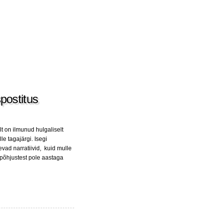
postitus
t on ilmunud hulgaliselt
le tagajärgi. Isegi
ad narratiivid, kuid mulle
i põhjustest pole aastaga