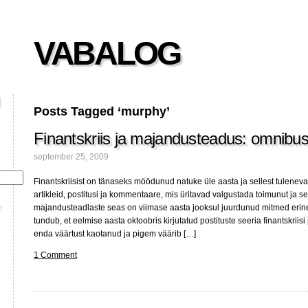
VABALOG
Posts Tagged ‘murphy’
Finantskriis ja majandusteadus: omnibus
september 25, 2009
Finantskriisist on tänaseks möödunud natuke üle aasta ja sellest tuleneval
artikleid, postitusi ja kommentaare, mis üritavad valgustada toimunut ja sel
majandusteadlaste seas on viimase aasta jooksul juurdunud mitmed erinev
tundub, et eelmise aasta oktoobris kirjutatud postituste seeria finantskriis
enda väärtust kaotanud ja pigem väärib […]
1 Comment