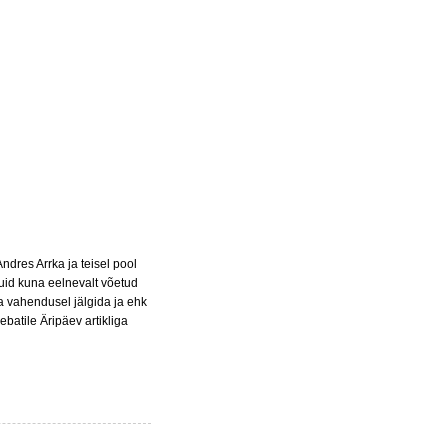
dres Arrka ja teisel pool
kuid kuna eelnevalt võetud
a vahendusel jälgida ja ehk
batile Äripäev artikliga