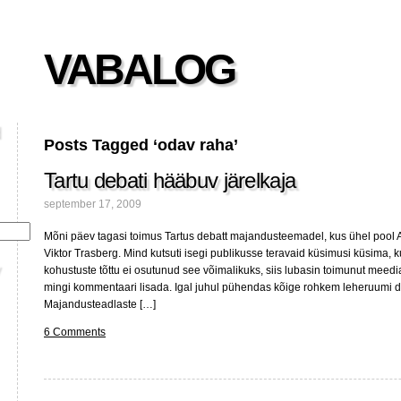
VABALOG
Posts Tagged ‘odav raha’
Tartu debati hääbuv järelkaja
september 17, 2009
Mõni päev tagasi toimus Tartus debatt majandusteemadel, kus ühel pool An
Viktor Trasberg. Mind kutsuti isegi publikusse teravaid küsimusi küsima, 
kohustuste tõttu ei osutunud see võimalikuks, siis lubasin toimunut meedi
mingi kommentaari lisada. Igal juhul pühendas kõige rohkem leheruumi de
Majandusteadlaste […]
6 Comments