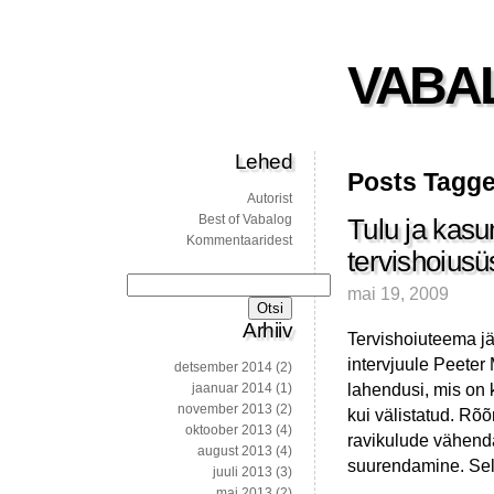
VABA
Lehed
Posts Tagge
Autorist
Best of Vabalog
Tulu ja kasu
Kommentaaridest
tervishoius
Otsi:
mai 19, 2009
Arhiiv
Tervishoiuteema j
intervjuule Peeter
detsember 2014
(2)
lahendusi, mis on k
jaanuar 2014
(1)
november 2013
(2)
kui välistatud. Rõõ
oktoober 2013
(4)
ravikulude vähenda
august 2013
(4)
suurendamine. Sel
juuli 2013
(3)
mai 2013
(2)