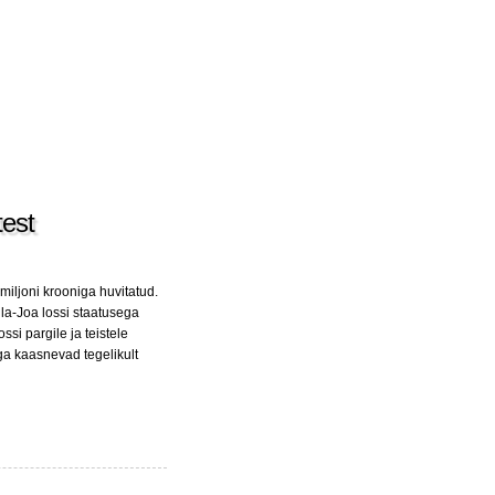
test
 miljoni krooniga huvitatud.
ila-Joa lossi staatusega
si pargile ja teistele
ga kaasnevad tegelikult