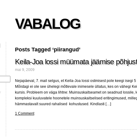
VABALOG
Posts Tagged ‘piirangud’
Keila-Joa lossi müümata jäämise põhjus
mai 9, 2009
Nejapäeval, 7. mail selgus, et Keila-Joa lossi ostmisest pole keegi isegi 5
Mõistagi ei ole see ühelegi mõtlevale inimesele üllatus, kes on vähegi Ke
kursis. Probleem on väga lihtne: Muinsuskaitseamet on seadnud lossile, los
kompleksi kuuluvatele hoonetele muinsuskaitselised eritingimused, mille
hämmastavalt suured rahalised kohustused. Kindlasti […]
1 Comment