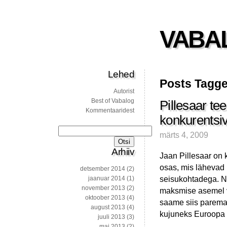
VABA
Lehed
Posts Tagged
Autorist
Best of Vabalog
Pillesaar t
Kommentaaridest
konkurentsi
Otsi:
märts 4, 2009
Arhiiv
Jaan Pillesaar on 
osas, mis lähevad 
detsember 2014
(2)
seisukohtadega. Nii
jaanuar 2014
(1)
november 2013
(2)
maksmise asemel võ
oktoober 2013
(4)
saame siis paremad
august 2013
(4)
kujuneks Euroopa s
juuli 2013
(3)
mai 2013
(2)