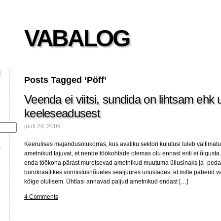
VABALOG
Posts Tagged ‘Pöff’
Veenda ei viitsi, sundida on lihtsam ehk 
keeleseadusest
juuli 29, 2009
Keerulises majandusolukorras, kus avaliku sektori kulutusi tuleb vältimat
ametnikud tajuvat, et nende töökohtade olemas olu ennast eriti ei õigust
enda töökoha pärast muretsevad ametnikud muutuma üliusinaks ja -peda
bürokraatlikes vormistusnõuetes sealjuures unustades, et mitte paberid v
kõige olulisem. Ühtlasi annavad paljud ametnikud endast […]
4 Comments