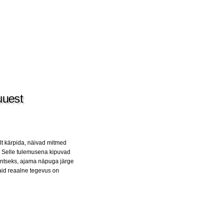
uuest
ult kärpida, näivad mitmed
a. Selle tulemusena kipuvad
ntseks, ajama näpuga järge
aid reaalne tegevus on