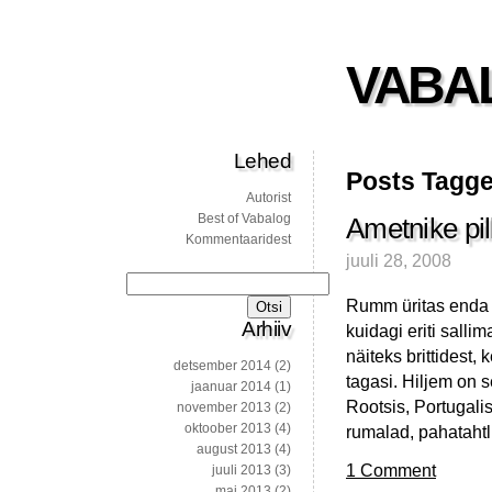
VABA
Lehed
Posts Tagge
Autorist
Best of Vabalog
Ametnike pi
Kommentaaridest
juuli 28, 2008
Otsi:
Rumm üritas enda a
Arhiiv
kuidagi eriti salli
näiteks brittidest,
detsember 2014
(2)
tagasi. Hiljem on s
jaanuar 2014
(1)
Rootsis, Portugali
november 2013
(2)
oktoober 2013
(4)
rumalad, pahatahtl
august 2013
(4)
1 Comment
juuli 2013
(3)
mai 2013
(2)