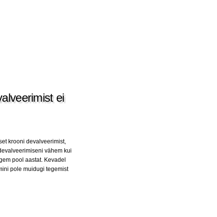
alveerimist ei
t krooni devalveerimist,
 devalveerimiseni vähem kui
igem pool aastat. Kevadel
mini pole muidugi tegemist