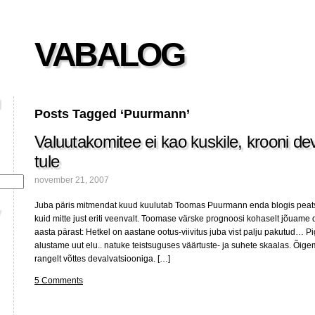
VABALOG
Posts Tagged ‘Puurmann’
Valuutakomitee ei kao kuskile, krooni dev
tule
november 21, 2007
Juba päris mitmendat kuud kuulutab Toomas Puurmann enda blogis peatse
kuid mitte just eriti veenvalt. Toomase värske prognoosi kohaselt jõuame
aasta pärast: Hetkel on aastane ootus-viivitus juba vist palju pakutud… P
alustame uut elu.. natuke teistsuguses väärtuste- ja suhete skaalas. Õige
rangelt võttes devalvatsiooniga. […]
5 Comments