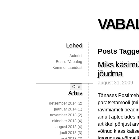
VABA
Lehed
Posts Tagge
Autorist
Best of Vabalog
Miks käsimü
Kommentaaridest
jõudma
Otsi:
august 31, 2009
Arhiiv
Tänases Postimehe
paratsetamooli (mik
detsember 2014
(2)
ravimiameti peadir
jaanuar 2014
(1)
november 2013
(2)
ainult apteekides
oktoober 2013
(4)
artikkel põhjust ar
august 2013
(4)
võtnud klassikalis
juuli 2013
(3)
igasuguse võimali
mai 2013
(2)