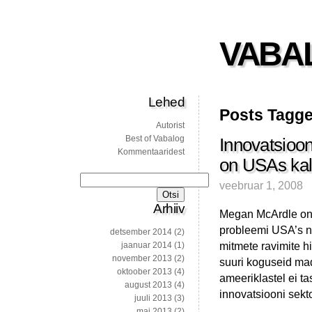
VABA
Lehed
Posts Tagge
Autorist
Best of Vabalog
Innovatsioon
Kommentaaridest
on USAs kal
Otsi:
veebruar 1, 2008
Arhiiv
Megan McArdle on
probleemi USA’s ni
detsember 2014
(2)
mitmete ravimite h
jaanuar 2014
(1)
november 2013
(2)
suuri koguseid mad
oktoober 2013
(4)
ameeriklastel ei t
august 2013
(4)
innovatsiooni sekt
juuli 2013
(3)
mai 2013
(2)