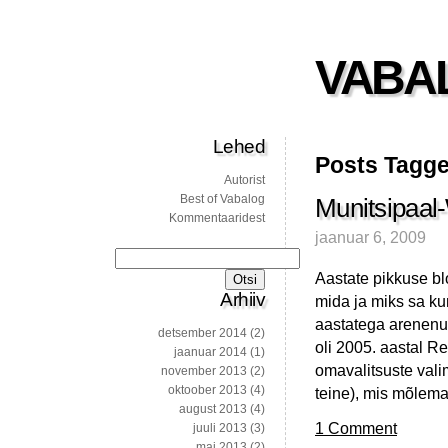
VABA
Lehed
Posts Tagge
Autorist
Best of Vabalog
Munitsipaal
Kommentaaridest
jaanuar 6, 2009
Otsi:
Aastate pikkuse bl
Arhiiv
mida ja miks sa ku
aastatega arenenud
detsember 2014
(2)
oli 2005. aastal R
jaanuar 2014
(1)
omavalitsuste valim
november 2013
(2)
oktoober 2013
(4)
teine), mis mõlema
august 2013
(4)
1 Comment
juuli 2013
(3)
mai 2013
(2)