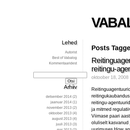
VABA
Lehed
Posts Tagge
Autorist
Best of Vabalog
Reitinguage
Kommentaaridest
reitingu-age
Otsi:
oktoober 18, 2008
Arhiiv
Reitinguagentuurid
reitingukaubandus 
detsember 2014
(2)
reitingu-agentuurid
jaanuar 2014
(1)
november 2013
(2)
ja mitmed regulati
oktoober 2013
(4)
Viimase paari aast
august 2013
(4)
oluliselt kasvanud
juuli 2013
(3)
uurimuses How an
mai 2013
(2)