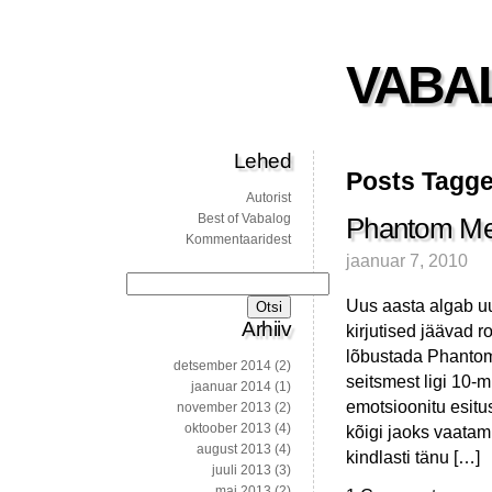
VABA
Lehed
Posts Tagge
Autorist
Best of Vabalog
Phantom Men
Kommentaaridest
jaanuar 7, 2010
Otsi:
Uus aasta algab u
Arhiiv
kirjutised jäävad
lõbustada Phantom
detsember 2014
(2)
seitsmest ligi 10-m
jaanuar 2014
(1)
emotsioonitu esitus
november 2013
(2)
oktoober 2013
(4)
kõigi jaoks vaatam
august 2013
(4)
kindlasti tänu […]
juuli 2013
(3)
mai 2013
(2)