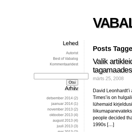
VABA
Lehed
Posts Tagge
Autorist
Best of Vabalog
Valik artiklei
Kommentaaridest
tagamaades
Otsi:
märts 25, 2008
Arhiiv
David Leonhardt’i 
Times’is on hulgali
detsember 2014
(2)
lühemaid kirjeldusi
jaanuar 2014
(1)
november 2013
(2)
liikumapanevateks 
oktoober 2013
(4)
people decided that
august 2013
(4)
1990s […]
juuli 2013
(3)
mai 2013
(2)