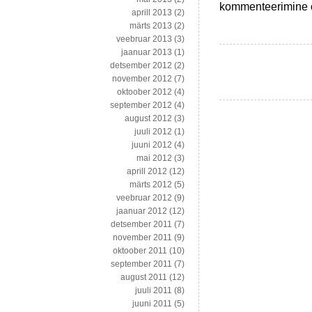
Valik
kommenteerimine on
aprill 2013
(2)
artikleid
märts 2013
(2)
USA
veebruar 2013
(3)
likviidsuskriisist
jaanuar 2013
(1)
ja
detsember 2012
(2)
selle
november 2012
(7)
tagamaadest
oktoober 2012
(4)
september 2012
(4)
august 2012
(3)
juuli 2012
(1)
juuni 2012
(4)
mai 2012
(3)
aprill 2012
(12)
märts 2012
(5)
veebruar 2012
(9)
jaanuar 2012
(12)
detsember 2011
(7)
november 2011
(9)
oktoober 2011
(10)
september 2011
(7)
august 2011
(12)
juuli 2011
(8)
juuni 2011
(5)