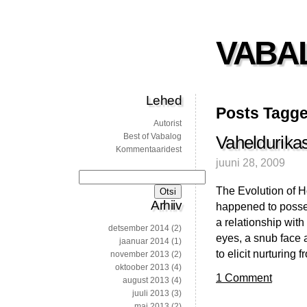
VABA
Lehed
Posts Tagge
Autorist
Best of Vabalog
Vaheldurika
Kommentaaridest
juuni 28, 2009
Otsi:
The Evolution of H
Arhiiv
happened to posse
a relationship with
detsember 2014
(2)
eyes, a snub face
jaanuar 2014
(1)
to elicit nurturin
november 2013
(2)
oktoober 2013
(4)
1 Comment
august 2013
(4)
juuli 2013
(3)
mai 2013
(2)