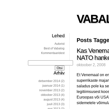
VABA
Lehed
Posts Tagged
Autorist
Best of Vabalog
Kas Venemaa
Kommentaaridest
NATO hank
Otsi:
oktoober 2, 2008
Arhiiv
Et Venemaal on end
superrikaste majan
detsember 2014
(2)
saladus pole ka s
jaanuar 2014
(1)
november 2013
(2)
legitiimsusest koo
oktoober 2013
(4)
Euroopas või USA’
august 2013
(4)
sidemetele võimula
juuli 2013
(3)
mai 2013
(2)