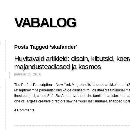
VABALOG
Posts Tagged ‘skafander’
Huvitavaid artikleid: disain, kibutsid, koer
majandusteadlased ja kosmos
jaanuar 28, 2010
The Perfect Prescription – New York Magazine’is ilmunud artikkel uuest (
retseptiravimite pakendist, kus kõige olulisem roll oli ühel disainialasel ma
thesis project, called Safe Rx, Adler revamped the familiar canister, th
one of Target’s creative directors saw her work last summer, snapped up t
4 Comments