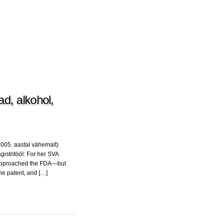
ad, alkohol,
2005. aastal vähemalt)
gistritööl: For her SVA
en approached the FDA—but
he patent, and […]