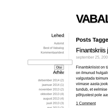
VABA
Lehed
Posts Tagge
Autorist
Best of Vabalog
Finantskriis
Kommentaaridest
september 25, 20
Otsi:
Finantskriisist on
Arhiiv
on ilmunud hulgalis
valgustada toimunu
detsember 2014
(2)
viimase aasta jook
jaanuar 2014
(1)
tundub, et eelmise 
november 2013
(2)
oktoober 2013
(4)
põhjustest pole aa
august 2013
(4)
1 Comment
juuli 2013
(3)
mai 2013
(2)