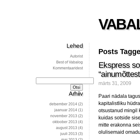
VABA
Lehed
Posts Tagge
Autorist
Best of Vabalog
Ekspress sot
Kommentaaridest
“ainumõttest
Otsi:
märts 31, 2009
Arhiiv
Paari nädala taguse
kapitalistliku hüdr
detsember 2014
(2)
otsustanud mingil
jaanuar 2014
(1)
november 2013
(2)
kuidas sotside sise
oktoober 2013
(4)
mitte erakonna seis
august 2013
(4)
olulisemaid omadus
juuli 2013
(3)
mai 2013
(2)