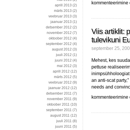
Ekspress
kommenteerimine on
aprill 2013
(2)
sotside
märts 2013
(2)
neoliberalismist
veebruar 2013
(3)
ehk
jaanuar 2013
(1)
sotside
detsember 2012
(2)
“ainumõttest”
Viis artiklit
november 2012
(7)
tulevikuni E
oktoober 2012
(4)
september 2012
(4)
september 25, 20
august 2012
(3)
juuli 2012
(1)
Mehest, kes suuda
juuni 2012
(4)
mai 2012
(3)
pettuse realiseeri
aprill 2012
(12)
inimpsühholoogiat j
märts 2012
(5)
an anti-scat party
veebruar 2012
(9)
needs and convince
jaanuar 2012
(12)
detsember 2011
(7)
Viis
kommenteerimine on
november 2011
(9)
artiklit:
oktoober 2011
(10)
petmisest
september 2011
(7)
ja
august 2011
(12)
dopingust
juuli 2011
(8)
sotsdemide
juuni 2011
(5)
tulevikuni