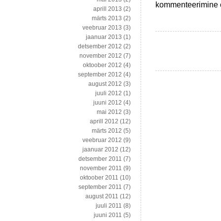
Makrellimajandusest,
kommenteerimine on
aprill 2013
(2)
gurmeerburgeritest,
märts 2013
(2)
meediamagnaadist
veebruar 2013
(3)
ja
jaanuar 2013
(1)
ebavõrdsusest
detsember 2012
(2)
USA’s
november 2012
(7)
oktoober 2012
(4)
september 2012
(4)
august 2012
(3)
juuli 2012
(1)
juuni 2012
(4)
mai 2012
(3)
aprill 2012
(12)
märts 2012
(5)
veebruar 2012
(9)
jaanuar 2012
(12)
detsember 2011
(7)
november 2011
(9)
oktoober 2011
(10)
september 2011
(7)
august 2011
(12)
juuli 2011
(8)
juuni 2011
(5)