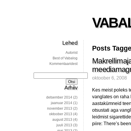
VABA
Lehed
Posts Tagged
Autorist
Best of Vabalog
Makrellimaj
Kommentaaridest
meediamagna
Otsi:
oktoober 6, 2008
Arhiiv
Kes meist poleks te
vanglates on raha 
detsember 2014
(2)
aastakümneid teenu
jaanuar 2014
(1)
november 2013
(2)
otsustati aga vang
oktoober 2013
(4)
leidmist sigarettid
august 2013
(4)
piire: There’s been
juuli 2013
(3)
mai 2013
(2)