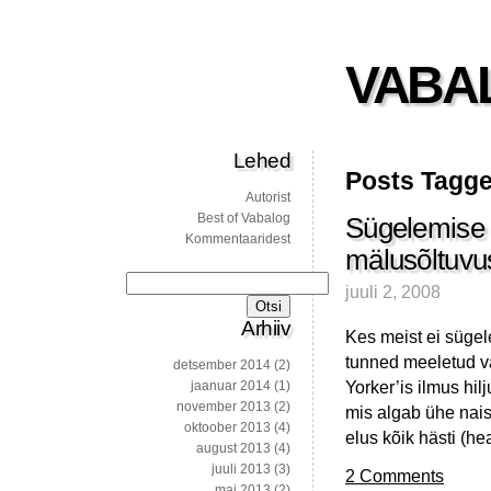
VABA
Lehed
Posts Tagge
Autorist
Best of Vabalog
Sügelemise 
Kommentaaridest
mälusõltuvu
Otsi:
juuli 2, 2008
Arhiiv
Kes meist ei sügele
tunned meeletud v
detsember 2014
(2)
Yorker’is ilmus hilj
jaanuar 2014
(1)
november 2013
(2)
mis algab ühe nais
oktoober 2013
(4)
elus kõik hästi (he
august 2013
(4)
juuli 2013
(3)
2 Comments
mai 2013
(2)