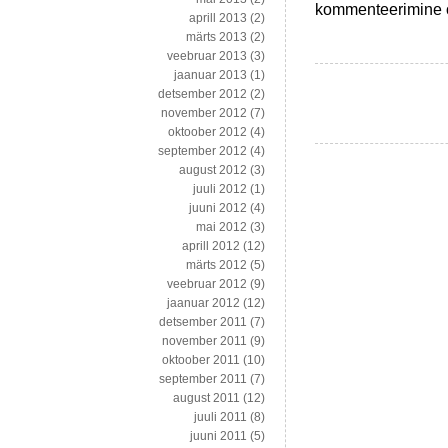
Müüntide
kommenteerimine on
aprill 2013
(2)
defitsiidist
märts 2013
(2)
Argentiinas,
veebruar 2013
(3)
sientoloogide
jaanuar 2013
(1)
sissetuleku
detsember 2012
(2)
ja
november 2012
(7)
Obama
oktoober 2012
(4)
elu
september 2012
(4)
muutumiseni
august 2012
(3)
juuli 2012
(1)
juuni 2012
(4)
mai 2012
(3)
aprill 2012
(12)
märts 2012
(5)
veebruar 2012
(9)
jaanuar 2012
(12)
detsember 2011
(7)
november 2011
(9)
oktoober 2011
(10)
september 2011
(7)
august 2011
(12)
juuli 2011
(8)
juuni 2011
(5)