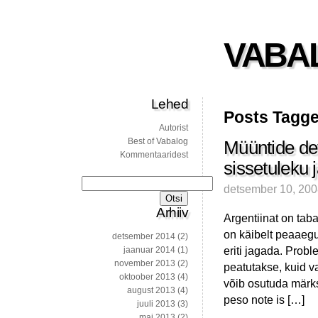
VABA
Lehed
Posts Tagged
Autorist
Best of Vabalog
Müüntide defi
Kommentaaridest
sissetuleku
Otsi:
detsember 10, 20
Arhiiv
Argentiinat on tab
on käibelt peaaegu
detsember 2014
(2)
eriti jagada. Probl
jaanuar 2014
(1)
november 2013
(2)
peatutakse, kuid v
oktoober 2013
(4)
võib osutuda märks
august 2013
(4)
peso note is […]
juuli 2013
(3)
mai 2013
(2)