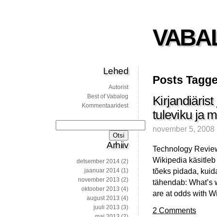
VABA
Lehed
Posts Tagge
Autorist
Best of Vabalog
Kirjandiärist
Kommentaaridest
tuleviku ja m
Otsi:
november 5, 2008
Arhiiv
Technology Review’s
Wikipedia käsitleb 
detsember 2014
(2)
tõeks pidada, kuid
jaanuar 2014
(1)
november 2013
(2)
tähendab: What’s wr
oktoober 2013
(4)
are at odds with Wi
august 2013
(4)
juuli 2013
(3)
2 Comments
mai 2013
(2)