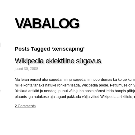
VABALOG
Posts Tagged ‘xeriscaping’
Wikipedia eklektiline sügavus
juuni 30, 2008
Ma leian ennast üha sagedamini ja sagedamini pöördumas ka kõige ku
mille kohta tahaks natuke rohkem teada, Wikipedia poole. Pettumuse on
üksikud artiklid ja nendegi puhul võib juba aasta pärast leida hoopis põhjal
plaanis iga natukese aja tagant pakkuda välja viited Wikipedia artiklitele,
2 Comments