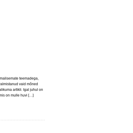
mmalisemate teemadega,
 valmistanud vaid mõned
ikuma artikli. Igal juhul on
 mis on mulle huvi […]