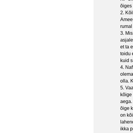
õiges
2. Kõi
Ameer
rumal 
3. Mis
asjale
et ta 
toidu 
kuid 
4. Naf
olema.
olla.
5. Vaa
kõige
aega.
õige k
on kõ
lahend
ikka p