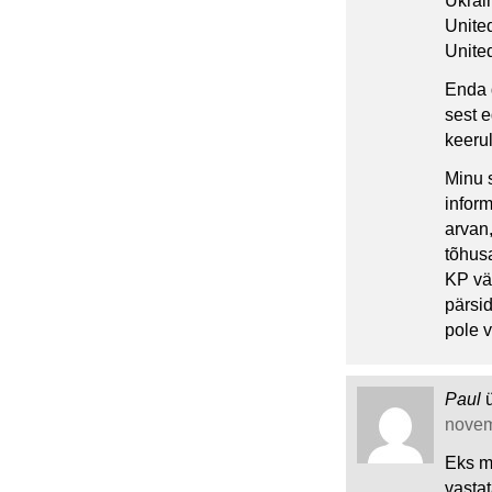
Ukrai
Unite
Unite
Enda d
sest e
keeru
Minu 
inform
arvan
tõhus
KP vä
pärsid
pole v
Paul
novem
Eks mi
vastat