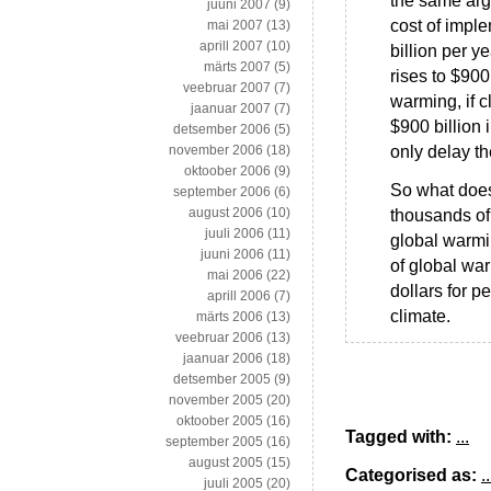
the same arg
juuni 2007
(9)
cost of impl
mai 2007
(13)
aprill 2007
(10)
billion per y
märts 2007
(5)
rises to $900
veebruar 2007
(7)
warming, if 
jaanuar 2007
(7)
$900 billion 
detsember 2006
(5)
only delay t
november 2006
(18)
oktoober 2006
(9)
So what does
september 2006
(6)
august 2006
(10)
thousands of 
juuli 2006
(11)
global warmin
juuni 2006
(11)
of global war
mai 2006
(22)
dollars for 
aprill 2006
(7)
climate.
märts 2006
(13)
veebruar 2006
(13)
jaanuar 2006
(18)
detsember 2005
(9)
november 2005
(20)
oktoober 2005
(16)
Tagged with:
...
september 2005
(16)
august 2005
(15)
Categorised as:
..
juuli 2005
(20)