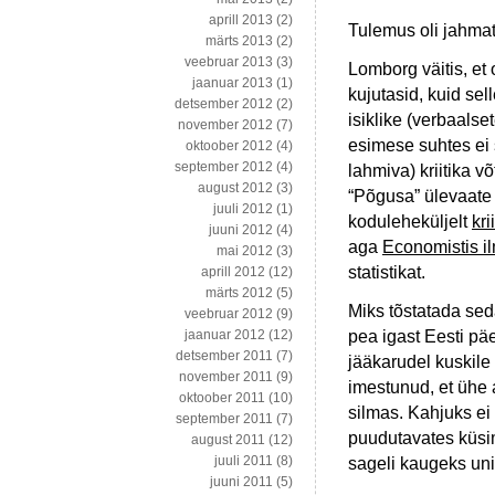
aprill 2013
(2)
Tulemus oli jahmat
märts 2013
(2)
veebruar 2013
(3)
Lomborg väitis, et 
jaanuar 2013
(1)
kujutasid, kuid se
detsember 2012
(2)
isiklike (verbaalse
november 2012
(7)
esimese suhtes ei s
oktoober 2012
(4)
september 2012
(4)
lahmiva) kriitika v
august 2012
(3)
“Põgusa” ülevaate k
juuli 2012
(1)
koduleheküljelt
kri
juuni 2012
(4)
aga
Economistis il
mai 2012
(3)
statistikat.
aprill 2012
(12)
märts 2012
(5)
Miks tõstatada sed
veebruar 2012
(9)
pea igast Eesti pä
jaanuar 2012
(12)
detsember 2011
(7)
jääkarudel kuskile
november 2011
(9)
imestunud, et ühe a
oktoober 2011
(10)
silmas. Kahjuks ei
september 2011
(7)
puudutavates küsi
august 2011
(12)
juuli 2011
(8)
sageli kaugeks uni
juuni 2011
(5)