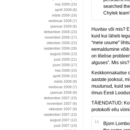
mai 2009
(15)
searched the
aprill 2009
(8)
Chylek team’
märts 2009
(16)
veebruar 2009
(7)
jaanuar 2009
(6)
Huvitav või mis? E
detsember 2008
(23)
kuid kui läheb teg
november 2008
(17)
“meie usume” lihtsa
oktoober 2008
(22)
september 2008
(28)
eemaldumine võib k
august 2008
(13)
on tõelise probleem
juuli 2008
(21)
alguses”. Mis siis?
juuni 2008
(17)
mai 2008
(10)
Keskkonnakaitse o
aprill 2008
(12)
aastate jooksul, m
märts 2008
(9)
muutunud, kuid se
veebruar 2008
(7)
ilmus Eesti Loodus
jaanuar 2008
(8)
detsember 2007
(15)
TÄIENDATUD: Komme
november 2007
(6)
protokolli ellu vii
oktoober 2007
(9)
september 2007
(15)
august 2007
(12)
Bjorn Lombor
juuli 2007
(14)