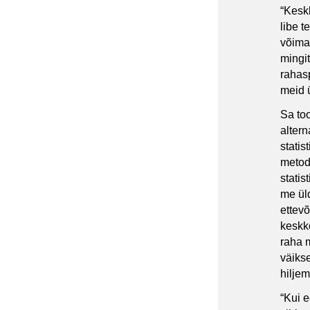
“Kesk
libe t
võimal
mingit
rahas
meid 
Sa to
alter
stati
metod
statis
me ül
ettevõ
keskk
raha m
väiks
hiljem
“Kui e