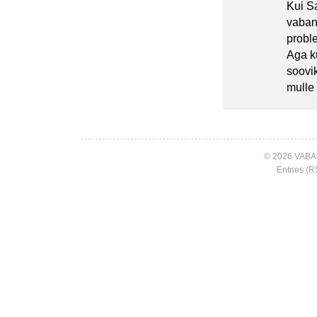
Kui Sa
vaban
probl
Aga ku
soovik
mulle 
© 2026 VABA
Entries (R