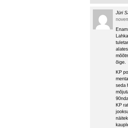
Jüri S
novem
Enamu
Lahka
tulet
alates
mõõtme
õige.
KP po
menta
seda h
mõjut
90nda
KP rat
jooks
näite
kauple