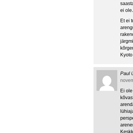
saast
ei ole.
Et ei 
areng
raken
järgm
kõrge
Kyoto
Paul
novemb
Ei ole
kõvast
arend
lühiaj
perspe
arenen
Keskk