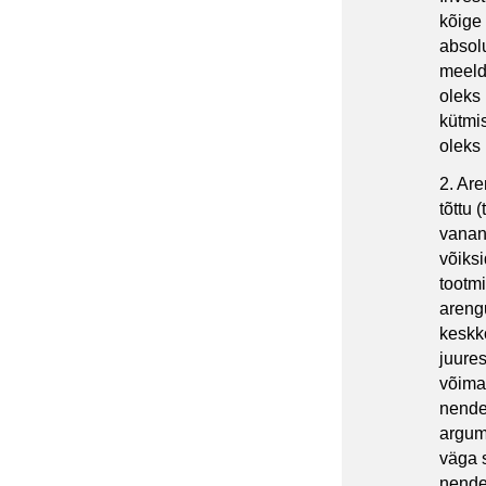
kõige 
absolu
meeldi
oleks
kütmis
oleks
2. Are
tõttu 
vanan
võiks
tootmi
areng
keskk
juure
võimal
nendes
argum
väga s
nendes