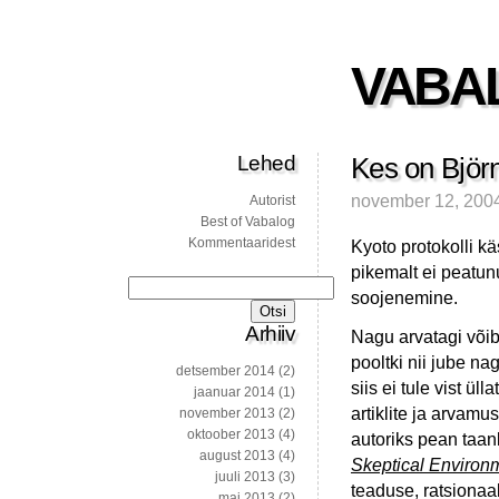
VABA
Lehed
Kes on Björn
november 12, 200
Autorist
Best of Vabalog
Kommentaaridest
Kyoto protokolli kä
pikemalt ei peatun
Otsi:
soojenemine.
Arhiiv
Nagu arvatagi võib
pooltki nii jube n
detsember 2014
(2)
siis ei tule vist ü
jaanuar 2014
(1)
artiklite ja arvam
november 2013
(2)
oktoober 2013
(4)
autoriks pean taan
august 2013
(4)
Skeptical Environm
juuli 2013
(3)
teaduse, ratsionaal
mai 2013
(2)