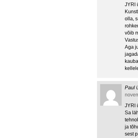
JYRI ü
Kunst
olla, 
rohke
võib 
Vastu
Aga ju
jagad
kauba
kellel
Paul
novem
JYRI ü
Sa lä
tehno
ja tõ
sest p