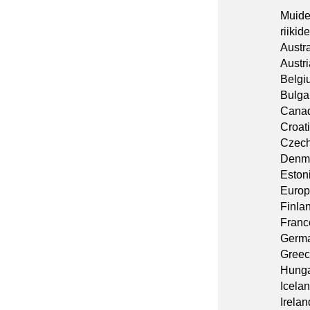
Muide
riikide
Austra
Austri
Belgi
Bulga
Cana
Croat
Czech
Denm
Eston
Euro
Finla
Franc
Germ
Gree
Hunga
Icela
Irelan