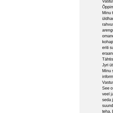
Vastu
Õppim
Minu 
üldha
rahvu
arengu
omand
kohape
eriti 
eraan
Tähti
Jyri üt
Minu 
inform
Vastu
See o
veel j
seda j
suund
teha. 