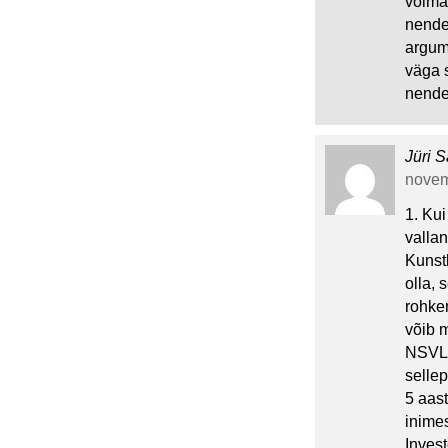
võimal
nendes
argum
väga s
nendes
Jüri S
novem
1. Ku
vallan
Kunst
olla, 
rohke
võib m
NSVL p
sellep
5 aast
inime
Inves