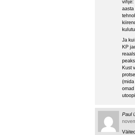
vihje
aasta
tehnol
kiire
kulutu
Ja kui
KP jao
reaals
peaks
Kust v
prots
(mida
omad p
utoop
Paul
novem
Väite