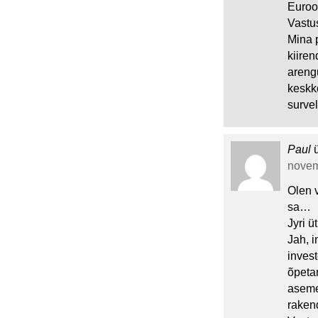
Euroo
Vastu
Mina p
kiiren
arengu
keskko
surve
Paul
novem
Olen 
sa…
Jyri üt
Jah, 
inves
õpeta
aseme
rakend