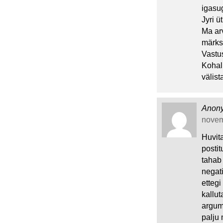
igasug
Jyri üt
Ma ar
märks
Vastu
Kohal
välist
Anon
novem
Huvit
postit
tahab
negati
ettegi
kallut
argume
palju 