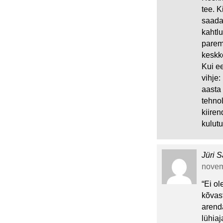
tee. K
saada 
kahtlu
parem
keskk
Kui ee
vihje
aasta
tehnol
kiire
kulut
Jüri S
novem
“Ei ol
kõvast
arend
lühiaj