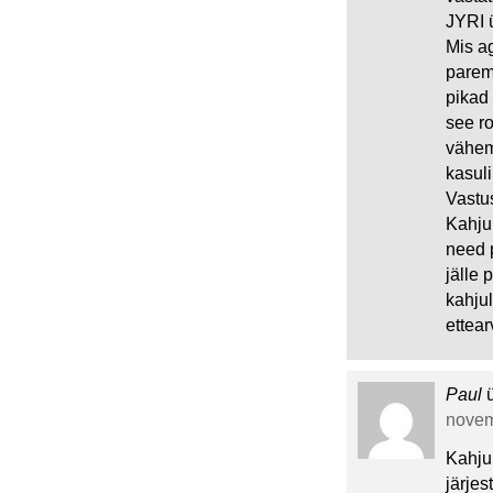
JYRI ü
Mis ag
parema
pikad
see r
vähem 
kasul
Vastu
Kahjuk
need p
jälle 
kahjul
ettear
Paul
novem
Kahjuk
järje