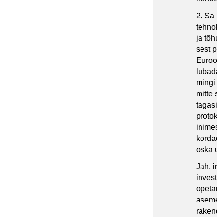
2. Sa 
tehno
ja tõ
sest p
Euroo
lubada
mingi
mitte
tagasi
proto
inimes
korda
oska 
Jah, 
inves
õpeta
aseme
rakend