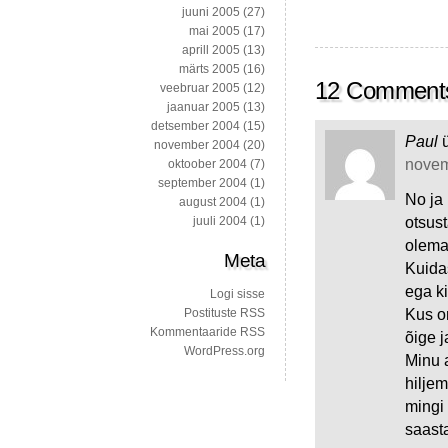
juuni 2005
(27)
mai 2005
(17)
aprill 2005
(13)
märts 2005
(16)
12 Comment
veebruar 2005
(12)
jaanuar 2005
(13)
detsember 2004
(15)
Paul
november 2004
(20)
novem
oktoober 2004
(7)
september 2004
(1)
No ja 
august 2004
(1)
otsust
juuli 2004
(1)
olema
Meta
Kuida
ega ki
Logi sisse
Kus on
Postituste RSS
Kommentaaride RSS
õige j
WordPress.org
Minu a
hiljem
mingi 
saast