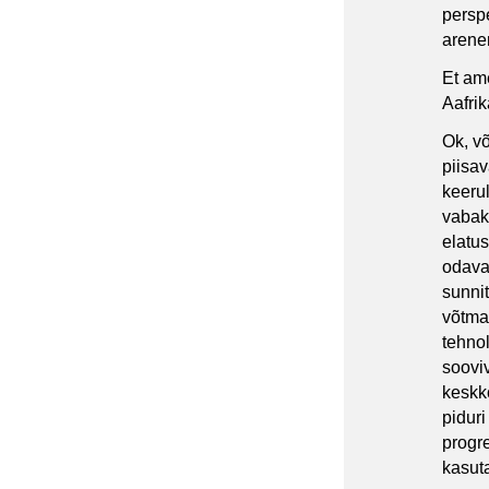
perspe
arenen
Et am
Aafri
Ok, võ
piisav
keerul
vabak
elatus
odava
sunni
võtma
tehnol
soovi
keskk
piduri
progr
kasut