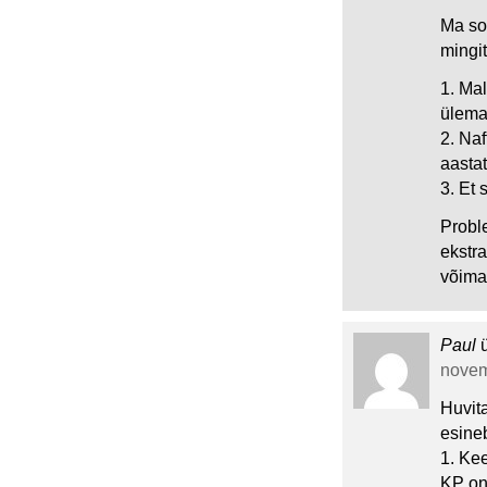
Ma soo
mingi
1. Ma
ülema
2. Na
aastat
3. Et
Proble
ekstra
võima
Paul
novem
Huvit
esine
1. Kee
KP on