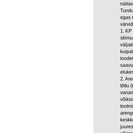
näita
Tundu
egas 
värvid
1. KP 
stiim
väljat
kuipal
toodet
saavu
elukes
2. Are
tõttu 
vanan
võiks
tootmi
areng
keskk
juure