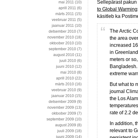
Sellepärast pakun 
mai 2011
(10)
aprill 2011
(6)
to Global Warming: 
märts 2011
(15)
käsitleb ka Postim
veebruar 2011
(5)
jaanuar 2011
(10)
The Arctic Co
detsember 2010
(7)
november 2010
(18)
the area ove
oktoober 2010
(10)
increased 16
september 2010
(7)
in Greenland
august 2010
(11)
meters or so
juuli 2010
(6)
Bangladesh. 
juuni 2010
(12)
mai 2010
(8)
extreme warm
aprill 2010
(22)
But what to ma
märts 2010
(16)
veebruar 2010
(9)
journal Clim
jaanuar 2010
(15)
the Los Alam
detsember 2009
(9)
temperatures
november 2009
(13)
rate of 2.2 
oktoober 2009
(7)
september 2009
(10)
In addition,
august 2009
(8)
relevant to 
juuli 2009
(18)
juuni 2009
(14)
persistent in