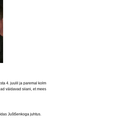
a 4. juulil ja paremal kolm
tjad väidavad siiani, et mees
uidas Juštšenkoga juhtus.