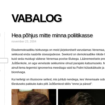
VABALOG
Hea põhjus mitte minna poliitikasse
november 23, 2004
Ebademokraatliku tsirkusega on meid järjekordselt varustamas Venemaa,
sekkuvat enda naabrite siseasjadesse. Seekord on demokraatlike riikide 
kuid seda muidugi väikese Venemaa poolse tõukega. Läänemeelsele pres
Juštšenkole, on aga venelaste sekkumine olnud parajaks katsumuseks. M
ainult tema tegemisi ignoreeriva meediaga vaid ka Putini külaskäikude ja 
biorelvaga.
Kui kellelgi on illusioone sellest, mis juhtub nendega, kes Venemaale sobivat
tõestuseks pakkuks kaks pilti Juštšenkost stiilis “enne ja pärast”: