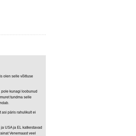
s olen selle võitluse
aa pole kunagi loobunud
 muret tundma selle
endab.
 asi päris rahulikult ei
a ja USA ja EL katkestavad
rainat Venemaast veel