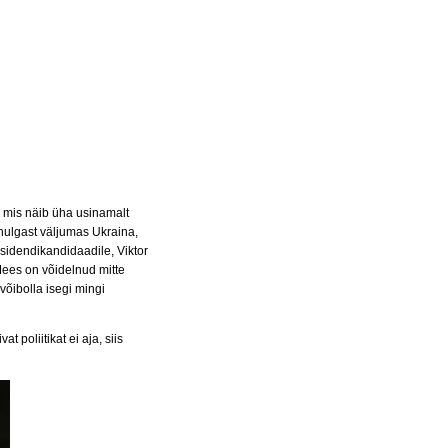
 mis näib üha usinamalt
hulgast väljumas Ukraina,
idendikandidaadile, Viktor
ees on võidelnud mitte
võibolla isegi mingi
 poliitikat ei aja, siis