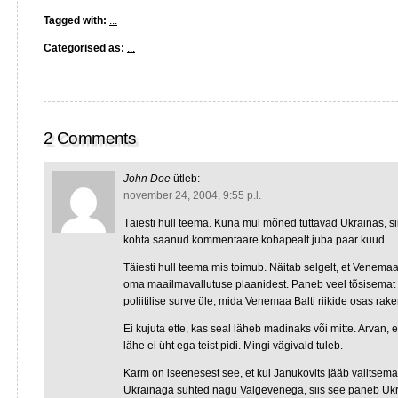
Tagged with:
...
Categorised as:
...
2 Comments
John Doe
ütleb:
november 24, 2004, 9:55 p.l.
Täiesti hull teema. Kuna mul mõned tuttavad Ukrainas, sii
kohta saanud kommentaare kohapealt juba paar kuud.
Täiesti hull teema mis toimub. Näitab selgelt, et Venem
oma maailmavallutuse plaanidest. Paneb veel tõsisemat
poliitilise surve üle, mida Venemaa Balti riikide osas rak
Ei kujuta ette, kas seal läheb madinaks või mitte. Arvan, et
lähe ei üht ega teist pidi. Mingi vägivald tuleb.
Karm on iseenesest see, et kui Janukovits jääb valitsem
Ukrainaga suhted nagu Valgevenega, siis see paneb Uk