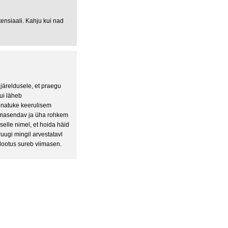
ensiaali. Kahju kui nad
järeldusele, et praegu
ui läheb
 natuke keerulisem
 masendav ja üha rohkem
elle nimel, et hoida häid
uugi mingil arvestatavl
a lootus sureb viimasen.