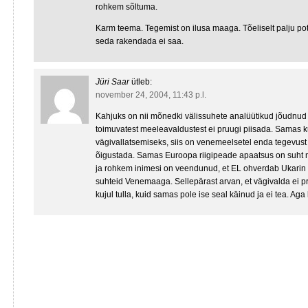
rohkem sõltuma.
Karm teema. Tegemist on ilusa maaga. Tõeliselt palju pot
seda rakendada ei saa.
Jüri Saar
ütleb:
november 24, 2004, 11:43 p.l.
Kahjuks on nii mõnedki välissuhete analüütikud jõudnud 
toimuvatest meeleavaldustest ei pruugi piisada. Samas k
vägivallatsemiseks, siis on venemeelsetel enda tegevust
õigustada. Samas Euroopa riigipeade apaatsus on suht
ja rohkem inimesi on veendunud, et EL ohverdab Ukarin s
suhteid Venemaaga. Sellepärast arvan, et vägivalda ei pr
kujul tulla, kuid samas pole ise seal käinud ja ei tea. Ag