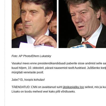
Foto: AP Photo/Efrem Lukatsky
Vasakul mees enne presidendikandidaadi paberite sisse andmist selle aast
kuud hiljem, 10. oktoobril, pärast naasemist ravilt Austriast. Juštšenko toe
mürgitati venelaste poolt.
Jube? Ei, hoopis kohutav!
TÄIENDATUD: CNN on avaldanud suht
üksikasjaliku loo
sellest, mis ja k
Lisaks on toodu mehest veel kaks pilti võrdluseks.