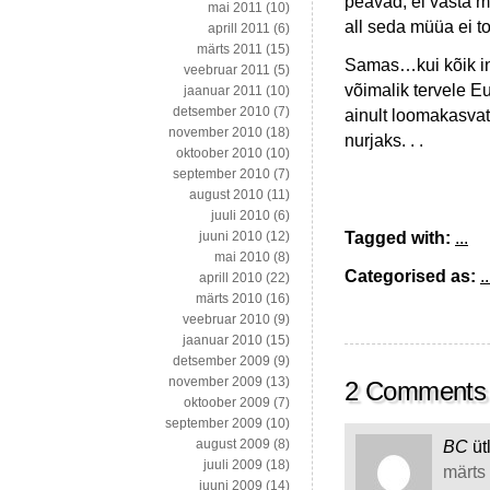
peavad, ei vasta m
mai 2011
(10)
all seda müüa ei to
aprill 2011
(6)
märts 2011
(15)
Samas…kui kõik int
veebruar 2011
(5)
võimalik tervele Eu
jaanuar 2011
(10)
detsember 2010
(7)
ainult loomakasva
november 2010
(18)
nurjaks. . .
oktoober 2010
(10)
september 2010
(7)
august 2010
(11)
juuli 2010
(6)
Tagged with:
...
juuni 2010
(12)
mai 2010
(8)
Categorised as:
..
aprill 2010
(22)
märts 2010
(16)
veebruar 2010
(9)
jaanuar 2010
(15)
detsember 2009
(9)
november 2009
(13)
2 Comments
oktoober 2009
(7)
september 2009
(10)
august 2009
(8)
BC
üt
juuli 2009
(18)
märts 
juuni 2009
(14)