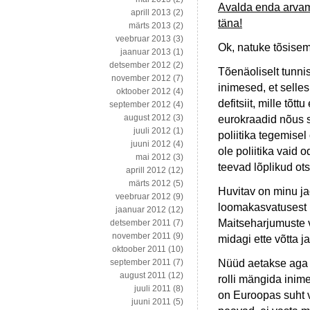
Avalda enda arvamus
aprill 2013
(2)
täna!
märts 2013
(2)
veebruar 2013
(3)
Ok, natuke tõsisem
jaanuar 2013
(1)
detsember 2012
(2)
Tõenäoliselt tunn
november 2012
(7)
inimesed, et selle
oktoober 2012
(4)
defitsiit, mille tõt
september 2012
(4)
august 2012
(3)
eurokraadid nõus s
juuli 2012
(1)
poliitika tegemise
juuni 2012
(4)
ole poliitika vaid 
mai 2012
(3)
teevad lõplikud ot
aprill 2012
(12)
märts 2012
(5)
Huvitav on minu j
veebruar 2012
(9)
loomakasvatusest 
jaanuar 2012
(12)
Maitseharjumuste 
detsember 2011
(7)
november 2011
(9)
midagi ette võtta j
oktoober 2011
(10)
Nüüd aetakse aga t
september 2011
(7)
august 2011
(12)
rolli mängida inim
juuli 2011
(8)
on Euroopas suht v
juuni 2011
(5)