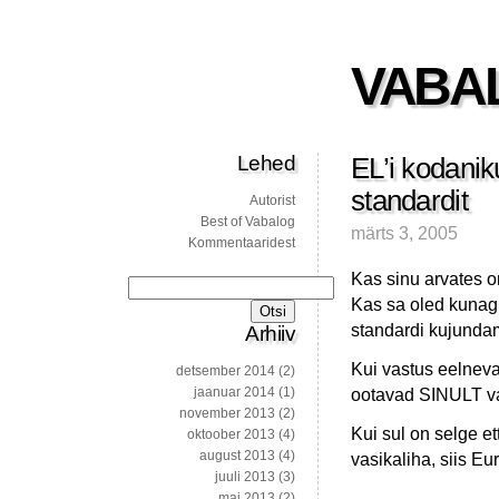
VABA
Lehed
EL’i kodanik
standardit
Autorist
Best of Vabalog
märts 3, 2005
Kommentaaridest
Kas sinu arvates 
Otsi:
Kas sa oled kunag
standardi kujunda
Arhiiv
Kui vastus eelneva
detsember 2014
(2)
jaanuar 2014
(1)
ootavad SINULT vas
november 2013
(2)
Kui sul on selge et
oktoober 2013
(4)
august 2013
(4)
vasikaliha, siis Eu
juuli 2013
(3)
mai 2013
(2)