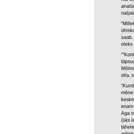
analüü
nalja
“Mille
ühisk
saab. 
oleks 
““Kord
täpsus
Mõlma
olla, 
“Kumb
mõne 
keskm
enam s
Aga si
(üks 
tähel
mõiste