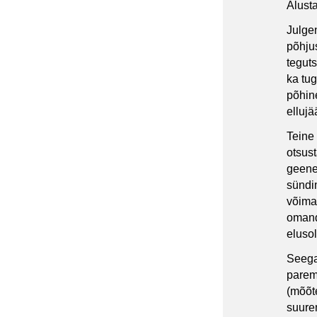
Alusta
Julgen
põhju
teguts
ka tug
põhin
elluj
Teine
otsus
geene
sündi
võima
omand
elusol
Seega 
parem
(mõõt
suure