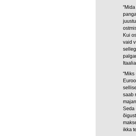
“Mida
panga
juustu
ostmis
Kui o
vaid v
selle
palga
Itaali
“Miks 
Euroo
selli
saab r
majan
Seda e
õigus
makse
ikka t