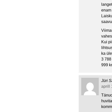
langet
enam 
Laisk
saavu
Viima
vahes
Kui pi
lihts
ka ül
3 788
999 k
Jüri S
aprill
Tänud
huvita
komme