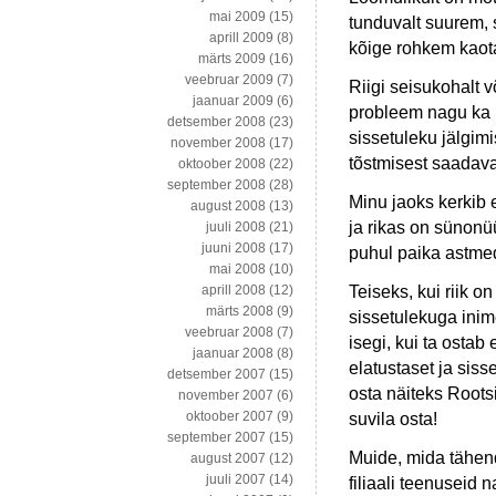
mai 2009
(15)
tunduvalt suurem, 
aprill 2009
(8)
kõige rohkem kaot
märts 2009
(16)
veebruar 2009
(7)
Riigi seisukohalt 
jaanuar 2009
(6)
probleem nagu ka u
detsember 2008
(23)
sissetuleku jälgim
november 2008
(17)
tõstmisest saadava
oktoober 2008
(22)
september 2008
(28)
Minu jaoks kerkib e
august 2008
(13)
ja rikas on sünonü
juuli 2008
(21)
juuni 2008
(17)
puhul paika astme
mai 2008
(10)
Teiseks, kui riik on
aprill 2008
(12)
märts 2008
(9)
sissetulekuga ini
veebruar 2008
(7)
isegi, kui ta ostab
jaanuar 2008
(8)
elatustaset ja siss
detsember 2007
(15)
osta näiteks Rootsi
november 2007
(6)
oktoober 2007
(9)
suvila osta!
september 2007
(15)
Muide, mida tähend
august 2007
(12)
juuli 2007
(14)
filiaali teenuseid 