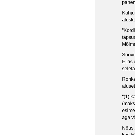
pane
Kahju
alusk
“Kordi
täpsus
Mõlma
Soovi
EL’is
seleta
Rohke
aluset
“(1) k
(maks
esimen
aga v
Nõus.
kas k