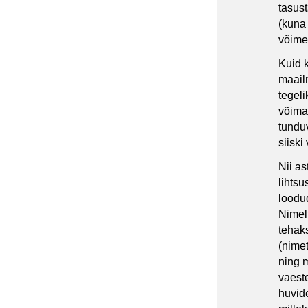
tasus
(kuna
võimet
Kuid 
maailm
tegeli
võima
tunduv
siiski
Nii as
lihts
loodu
Nimelt
tehak
(nime
ning 
vaest
huvid