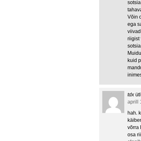
sotsia
tahav
Võin o
ega sa
viivad
riigis
sotsi
Muidug
kuid p
mandum
inimes
tdx
üt
aprill
hah. 
käibe
võrra 
osa ri