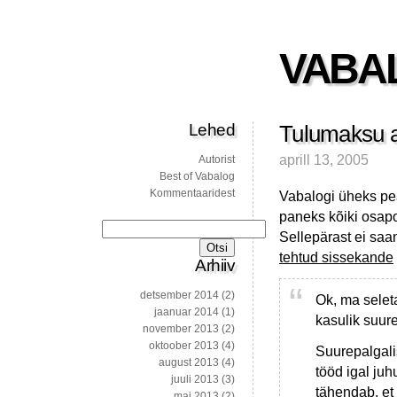
VABA
Lehed
Tulumaksu a
aprill 13, 2005
Autorist
Best of Vabalog
Kommentaaridest
Vabalogi üheks pe
paneks kõiki osapo
Otsi:
Sellepärast ei sa
tehtud sissekande
Arhiiv
detsember 2014
(2)
Ok, ma selet
jaanuar 2014
(1)
kasulik suur
november 2013
(2)
oktoober 2013
(4)
Suurepalgali
august 2013
(4)
tööd igal juh
juuli 2013
(3)
tähendab, et 
mai 2013
(2)