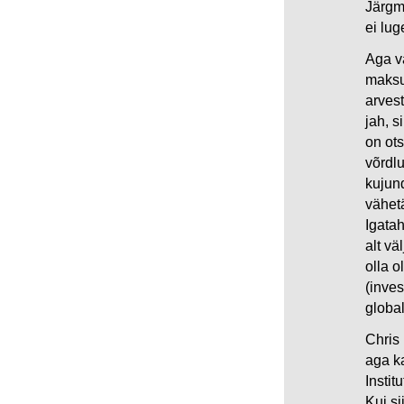
Järgmi
ei lu
Aga vä
maksu
arves
jah, s
on ots
võrdlu
kujund
vähet
Igata
alt vä
olla o
(inves
globa
Chris 
aga k
Instit
Kui s