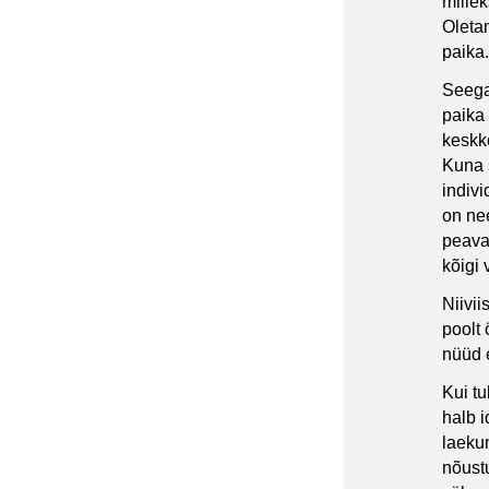
millek
Oletam
paika.
Seega 
paika
keskk
Kuna 
indivi
on ne
peavad
kõigi
Niivii
poolt
nüüd e
Kui tu
halb 
laekum
nõust