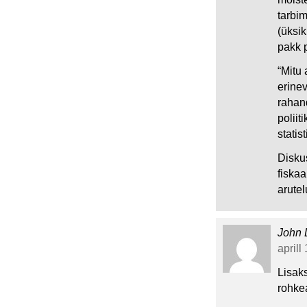
tarbim
(üksik
pakk p
“Mitu
erine
rahan
poliit
statis
Disku
fiskaa
arute
John
aprill
Lisaks
rohkea