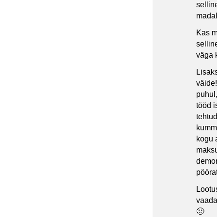
sellin
madal
Kas mi
sellin
väga k
Lisaks
väide
puhul,
tööd 
tehtud
kumma
kogu a
maksu 
demons
pööra
Lootus
vaadat
🙂