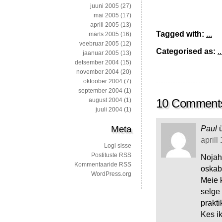
juuni 2005
(27)
mai 2005
(17)
aprill 2005
(13)
Tagged with:
...
märts 2005
(16)
veebruar 2005
(12)
Categorised as:
..
jaanuar 2005
(13)
detsember 2004
(15)
november 2004
(20)
oktoober 2004
(7)
september 2004
(1)
august 2004
(1)
10 Comment
juuli 2004
(1)
Meta
Paul
aprill
Logi sisse
Postituste RSS
Nojah,
Kommentaaride RSS
oskab 
WordPress.org
Meie 
selge 
prakti
Kes ik