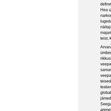
defin
Hea u
narkou
luged
näitaj
majand
teist,
Arvan
ümber
rikkus
veepaa
samas
veepaa
teise
teata
global
jämed
Seega
arene