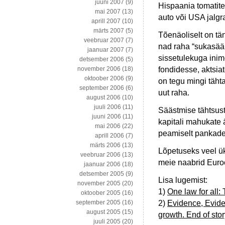
juuni 2007
(9)
Hispaania tomatite 
mai 2007
(13)
auto või USA jalgr
aprill 2007
(10)
märts 2007
(5)
Tõenäoliselt on tä
veebruar 2007
(7)
nad raha “sukasäärd
jaanuar 2007
(7)
sissetulekuga ini
detsember 2006
(5)
fondidesse, aktsiat
november 2006
(18)
oktoober 2006
(9)
on tegu mingi täht
september 2006
(6)
uut raha.
august 2006
(10)
juuli 2006
(11)
Säästmise tähtsust
juuni 2006
(11)
kapitali mahukate ä
mai 2006
(22)
peamiselt pankadel
aprill 2006
(7)
märts 2006
(13)
Lõpetuseks veel ük
veebruar 2006
(13)
meie naabrid Euro
jaanuar 2006
(18)
detsember 2005
(9)
Lisa lugemist:
november 2005
(20)
1)
One law for all: 
oktoober 2005
(16)
2)
Evidence, Evide
september 2005
(16)
august 2005
(15)
growth. End of stor
juuli 2005
(20)