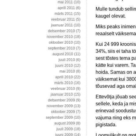
mai 2011
(10)
aprill 2011
(6)
Mulle tundub selli
märts 2011
(15)
kaugel olevat.
veebruar 2011
(5)
jaanuar 2011
(10)
Miks peaks inimen
detsember 2010
(7)
reaalselt väiksem
november 2010
(18)
oktoober 2010
(10)
Kui 24 999 krooni
september 2010
(7)
34%, siis ei taha t
august 2010
(11)
sest tõstes tema p
juuli 2010
(6)
kätte kui varem. T
juuni 2010
(12)
mai 2010
(8)
hoida. Samas on ag
aprill 2010
(22)
väiksemat kui 3800
märts 2010
(16)
tõusevad aga omak
veebruar 2010
(9)
jaanuar 2010
(15)
Ettevõtja jõuab se
detsember 2009
(9)
sellele, keda ja mi
november 2009
(13)
erinevad soodustus
oktoober 2009
(7)
vajuma ning eks m
september 2009
(10)
august 2009
(8)
pigistada.
juuli 2009
(18)
Loomulikult on mot
juuni 2009
(14)