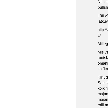
Nii, e
bullsh
Läti v
jätkuv
http:
1/
Mille
Mis va
rootsl
omani
ka “k
Kirjut
Sa ri
kõik 
majan
majan
rolli