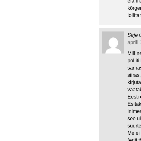
elani
kõrgem
lollit
Sirje
aprill
Millin
polii
sarnas
siiras
kirjut
vaatab
Eesti
Esita
inimes
see u
suurt
Me ei
(eriti