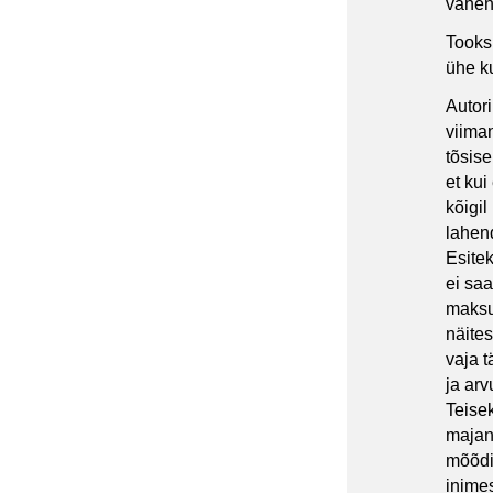
vähen
Tooks
ühe ku
Autori
viiman
tõsise
et ku
kõigi
lahen
Esitek
ei sa
maksud
näites
vaja 
ja ar
Teisek
majan
mõõdi
inimes