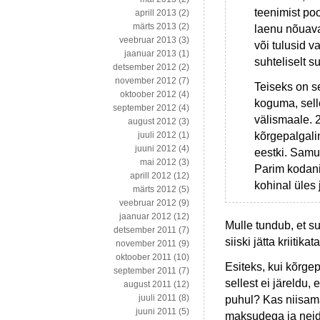
teenimist poo
aprill 2013
(2)
märts 2013
(2)
laenu nõuava
veebruar 2013
(3)
või tulusid v
jaanuar 2013
(1)
suhteliselt 
detsember 2012
(2)
november 2012
(7)
Teiseks on s
oktoober 2012
(4)
koguma, sell
september 2012
(4)
välismaale. 2
august 2012
(3)
kõrgepalgali
juuli 2012
(1)
juuni 2012
(4)
eestki. Samut
mai 2012
(3)
Parim kodani
aprill 2012
(12)
kohinal üles 
märts 2012
(5)
veebruar 2012
(9)
jaanuar 2012
(12)
Mulle tundub, et su
detsember 2011
(7)
siiski jätta kriitikata
november 2011
(9)
oktoober 2011
(10)
Esiteks, kui kõrge
september 2011
(7)
sellest ei järeldu
august 2011
(12)
juuli 2011
(8)
puhul? Kas niisam
juuni 2011
(5)
maksudega ja neid,