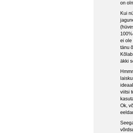
on ol
Kui nü
jagun
(hüves
100%-
ei ole
tänu 
Kõlab
äkki s
Hmmm,
laisk
ideaal
viitsi
kasut
Ok, võ
eeldan
Seega
võrds