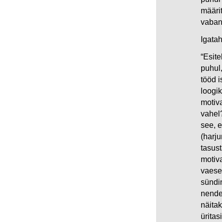
määri
vaban
Igatah
“Esit
puhul,
tööd 
loogik
motiva
vahel
see, e
(harju
tasus
motiva
vaeses
sündin
nende
näitak
üritas