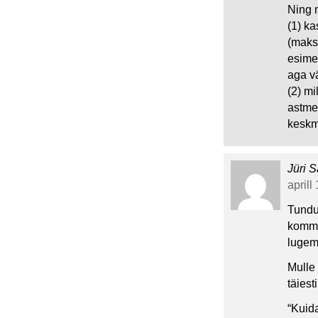
Ning 
(1) k
(maks
esimen
aga v
(2) mi
astmed
keskm
Jüri S
aprill
Tundu
komme
lugema
Mulle
täiest
“Kuida