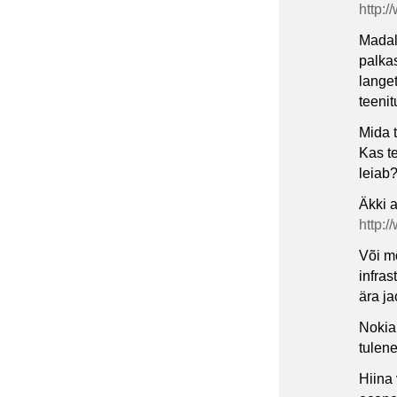
http:
Madal
palkas
lange
teenit
Mida 
Kas t
leiab
Äkki 
http:
Või m
infras
ära ja
Nokia 
tulen
Hiina 