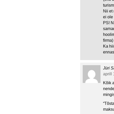
turism
Nii e
ei ol
PS! N
sarna
hooli
firma)
Ka hii
ennas
Jüri S
aprill
Kõik a
nendes
mingi
“Tõst
maksu