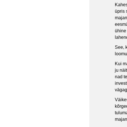
Kahest
üpris 
majand
eesmä
ühine
lahen
See, 
loomul
Kui m
ju nä
nad te
inves
vägagi
Väike
kõrge
tulum
majan