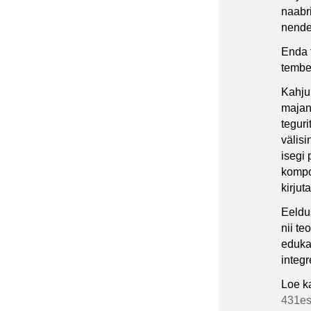
naabr
nende
Enda 
tembe
Kahjuk
majand
teguri
välis
isegi 
kompo
kirjut
Eeldus
nii te
edukam
integ
Loe ka
431es