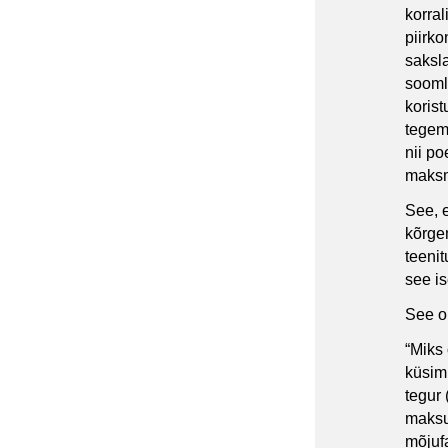
korral
piirko
saksla
soomla
korist
tegema
nii p
maks
See, e
kõrgem
teenit
see is
See ol
“Miks
küsimu
tegur 
maksu
mõjufa