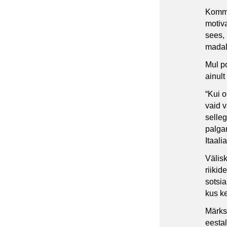
Komme
motiva
sees,
madal
Mul p
ainult
“Kui o
vaid v
selle
palga
Itaali
Välis
riikid
sotsi
kus ke
Märks
eesta