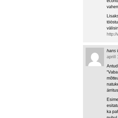
econom
vahen
Lisak
tööstu
välisi
http:
hans
aprill
Antud
“Vaba
mõtte
natuke
ärrit
Esimen
esitat
ka pa
puhul