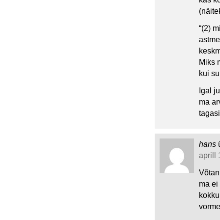
(näit
“(2) m
astmed
keskm
Miks m
kui s
Igal j
ma ar
tagasi
hans
aprill
Võtan
ma ei 
kokku
vorme,