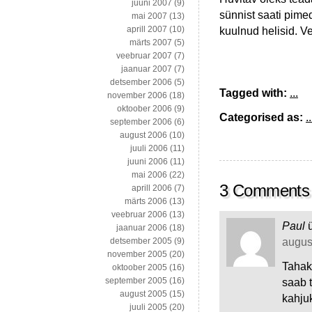
juuni 2007
(9)
sünnist saati pime
mai 2007
(13)
aprill 2007
(10)
kuulnud helisid. 
märts 2007
(5)
veebruar 2007
(7)
jaanuar 2007
(7)
detsember 2006
(5)
Tagged with:
...
november 2006
(18)
oktoober 2006
(9)
Categorised as:
..
september 2006
(6)
august 2006
(10)
juuli 2006
(11)
juuni 2006
(11)
mai 2006
(22)
3 Comments
aprill 2006
(7)
märts 2006
(13)
veebruar 2006
(13)
Paul
jaanuar 2006
(18)
august
detsember 2005
(9)
november 2005
(20)
Tahaks
oktoober 2005
(16)
september 2005
(16)
saab t
august 2005
(15)
kahjuk
juuli 2005
(20)