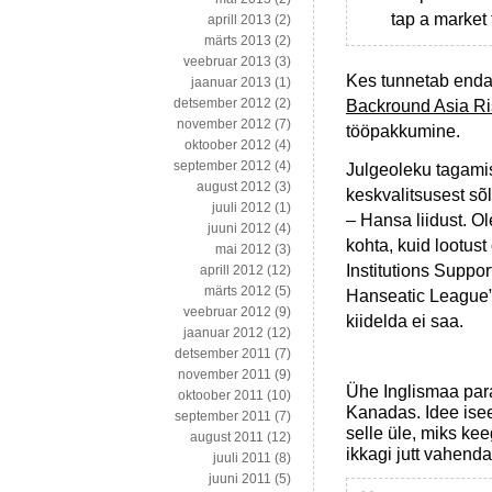
tap a market 
aprill 2013
(2)
märts 2013
(2)
veebruar 2013
(3)
Kes tunnetab endas 
jaanuar 2013
(1)
detsember 2012
(2)
Backround Asia Ri
november 2012
(7)
tööpakkumine.
oktoober 2012
(4)
september 2012
(4)
Julgeoleku tagamis
august 2012
(3)
keskvalitsusest sõ
juuli 2012
(1)
– Hansa liidust. O
juuni 2012
(4)
kohta, kuid lootus
mai 2012
(3)
Institutions Suppo
aprill 2012
(12)
märts 2012
(5)
Hanseatic League”. 
veebruar 2012
(9)
kiidelda ei saa.
jaanuar 2012
(12)
detsember 2011
(7)
november 2011
(9)
Ühe Inglismaa par
oktoober 2011
(10)
Kanadas. Idee isee
september 2011
(7)
selle üle, miks kee
august 2011
(12)
ikkagi jutt vahend
juuli 2011
(8)
juuni 2011
(5)