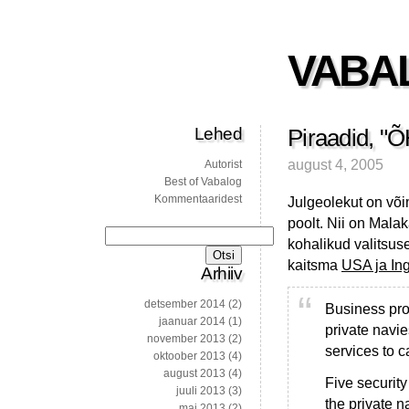
VABA
Lehed
Piraadid, "
august 4, 2005
Autorist
Best of Vabalog
Kommentaaridest
Julgeolekut on või
poolt. Nii on Mala
Otsi:
kohalikud valitsuse
kaitsma
USA ja Ing
Arhiiv
detsember 2014
(2)
Business pro
jaanuar 2014
(1)
private navie
november 2013
(2)
services to c
oktoober 2013
(4)
august 2013
(4)
Five securit
juuli 2013
(3)
the private n
mai 2013
(2)