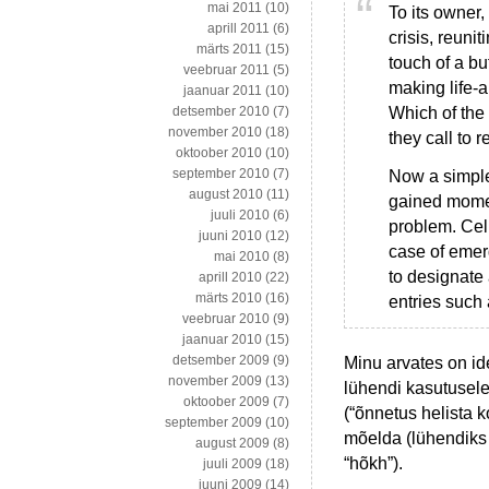
mai 2011
(10)
To its owner,
aprill 2011
(6)
crisis, reuni
märts 2011
(15)
touch of a b
veebruar 2011
(5)
making life-
jaanuar 2011
(10)
Which of the
detsember 2010
(7)
november 2010
(18)
they call to 
oktoober 2010
(10)
september 2010
(7)
Now a simple 
august 2010
(11)
gained moment
juuli 2010
(6)
problem. Cel
juuni 2010
(12)
case of emer
mai 2010
(8)
to designate 
aprill 2010
(22)
märts 2010
(16)
entries such
veebruar 2010
(9)
jaanuar 2010
(15)
detsember 2009
(9)
Minu arvates on id
november 2009
(13)
lühendi kasutusele
oktoober 2009
(7)
(“õnnetus helista 
september 2009
(10)
mõelda (lühendiks
august 2009
(8)
“hõkh”).
juuli 2009
(18)
juuni 2009
(14)