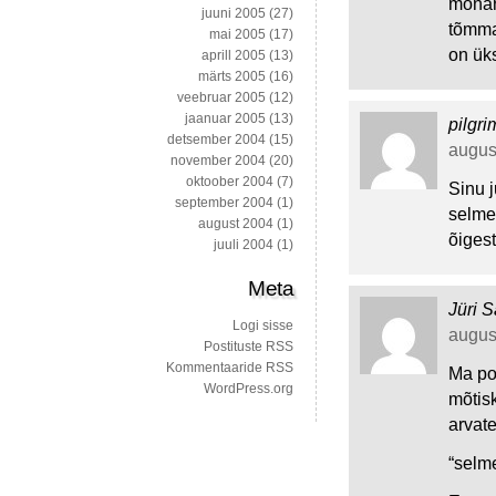
monar
juuni 2005
(27)
tõmmat
mai 2005
(17)
on üks
aprill 2005
(13)
märts 2005
(16)
veebruar 2005
(12)
jaanuar 2005
(13)
pilgri
detsember 2004
(15)
august
november 2004
(20)
oktoober 2004
(7)
Sinu j
september 2004
(1)
selme
august 2004
(1)
õigest
juuli 2004
(1)
Meta
Jüri S
Logi sisse
august
Postituste RSS
Kommentaaride RSS
Ma pol
WordPress.org
mõtisk
arvat
“selm