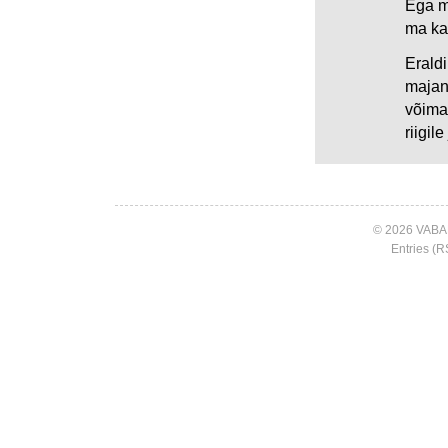
Ega ma
ma ka
Erald
majan
võima
riigil
© 2026 VABA
Entries (R