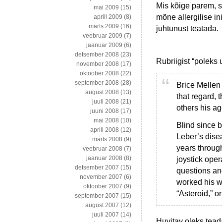
Mis kõige parem, s
mai 2009
(15)
mõne allergilise 
aprill 2009
(8)
märts 2009
(16)
juhtunust teatada.
veebruar 2009
(7)
jaanuar 2009
(6)
detsember 2008
(23)
Rubriigist “poleks
november 2008
(17)
oktoober 2008
(22)
september 2008
(28)
Brice Mellen
august 2008
(13)
that regard, 
juuli 2008
(21)
others his ag
juuni 2008
(17)
mai 2008
(10)
Blind since b
aprill 2008
(12)
Leber’s dise
märts 2008
(9)
years throug
veebruar 2008
(7)
jaanuar 2008
(8)
joystick oper
detsember 2007
(15)
questions and
november 2007
(6)
worked his w
oktoober 2007
(9)
“Asteroid,” 
september 2007
(15)
august 2007
(12)
juuli 2007
(14)
Huvitav oleks tead