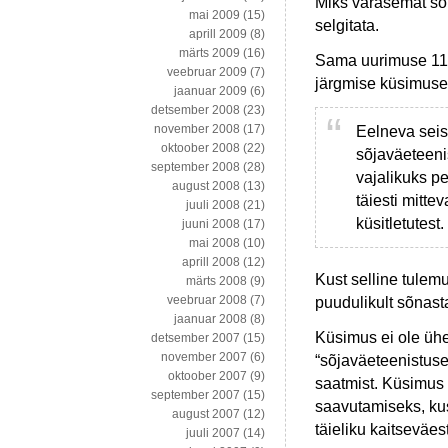
Miks varasemat sõna
mai 2009
(15)
selgitata.
aprill 2009
(8)
märts 2009
(16)
Sama uurimuse 11.
veebruar 2009
(7)
järgmise küsimuse
jaanuar 2009
(6)
detsember 2008
(23)
november 2008
(17)
Eelneva seis
oktoober 2008
(22)
sõjaväeteeni
september 2008
(28)
vajalikuks p
august 2008
(13)
täiesti mitte
juuli 2008
(21)
küsitletutest.
juuni 2008
(17)
mai 2008
(10)
aprill 2008
(12)
Kust selline tulem
märts 2008
(9)
veebruar 2008
(7)
puudulikult sõnast
jaanuar 2008
(8)
Küsimus ei ole ühe
detsember 2007
(15)
november 2007
(6)
“sõjaväeteenistuse 
oktoober 2007
(9)
saatmist. Küsimus 
september 2007
(15)
saavutamiseks, kus
august 2007
(12)
täieliku kaitseväes
juuli 2007
(14)