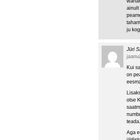
warfar
ainult
peame
taham
ju ko
Jüri S
jaanua
Kui sa
on pea
eesmä
Lisak
otse 
saatmi
numbri
teada.
Aga e
üldis