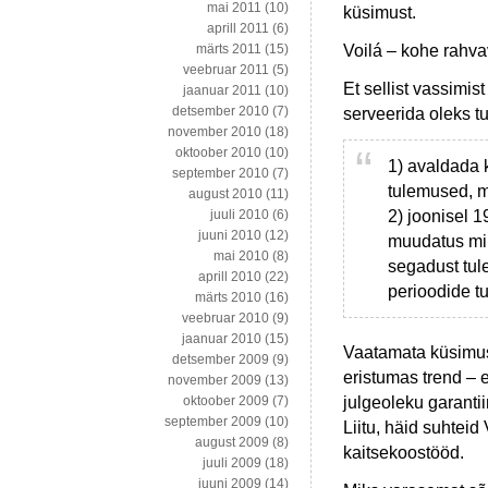
mai 2011
(10)
küsimust.
aprill 2011
(6)
Voilá – kohe rahva
märts 2011
(15)
veebruar 2011
(5)
Et sellist vassimis
jaanuar 2011
(10)
detsember 2010
(7)
serveerida oleks t
november 2010
(18)
oktoober 2010
(10)
1) avaldada
september 2010
(7)
tulemused, m
august 2010
(11)
2) joonisel 
juuli 2010
(6)
juuni 2010
(12)
muudatus min
mai 2010
(8)
segadust tul
aprill 2010
(22)
perioodide t
märts 2010
(16)
veebruar 2010
(9)
jaanuar 2010
(15)
Vaatamata küsimus
detsember 2009
(9)
eristumas trend – 
november 2009
(13)
julgeoleku garanti
oktoober 2009
(7)
september 2009
(10)
Liitu, häid suhtei
august 2009
(8)
kaitsekoostööd.
juuli 2009
(18)
juuni 2009
(14)