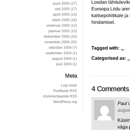
Loodan lähitulevik
juuni 2005
(27)
Euroopa Liidu arene
mai 2005
(17)
aprill 2005
(13)
kaitsepoliitikale j
märts 2005
(16)
hindamisel.
veebruar 2005
(12)
jaanuar 2005
(13)
detsember 2004
(15)
november 2004
(20)
Tagged with:
...
oktoober 2004
(7)
september 2004
(1)
Categorised as:
..
august 2004
(1)
juuli 2004
(1)
Meta
Logi sisse
4 Comments
Postituste RSS
Kommentaaride RSS
WordPress.org
Paul
august
Küsim
väga p