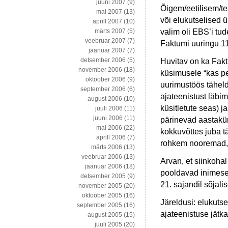
juuni 2007
(9)
Õigem/eetilisem/te
mai 2007
(13)
või elukutselised
aprill 2007
(10)
valim oli EBS’i t
märts 2007
(5)
veebruar 2007
(7)
Faktumi uuringu 1
jaanuar 2007
(7)
detsember 2006
(5)
Huvitav on ka Faktu
november 2006
(18)
küsimusele “kas p
oktoober 2006
(9)
uurimustöös täheld
september 2006
(6)
ajateenistust läbi
august 2006
(10)
küsitletute seas) 
juuli 2006
(11)
juuni 2006
(11)
pärinevad aastakü
mai 2006
(22)
kokkuvõttes juba t
aprill 2006
(7)
rohkem nooremad, 
märts 2006
(13)
veebruar 2006
(13)
Arvan, et siinkoha
jaanuar 2006
(18)
pooldavad inimesed
detsember 2005
(9)
21. sajandil sõjalis
november 2005
(20)
oktoober 2005
(16)
Järeldusi: elukuts
september 2005
(16)
ajateenistuse jätk
august 2005
(15)
juuli 2005
(20)