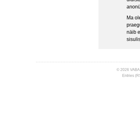
anonü
Ma ole
praegu
näib 
sisul
© 2026 VABA
Entries (R