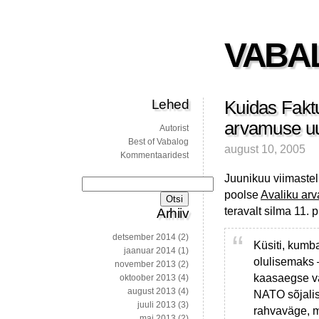
VABA
Lehed
Kuidas Fakt
arvamuse uu
Autorist
Best of Vabalog
august 10, 2005
Kommentaaridest
Juunikuu viimastel
Otsi:
poolse
Avaliku arv
teravalt silma 11. 
Arhiiv
detsember 2014
(2)
Küsiti, kumb
jaanuar 2014
(1)
olulisemaks –
november 2013
(2)
kaasaegse v
oktoober 2013
(4)
august 2013
(4)
NATO sõjalis
juuli 2013
(3)
rahvaväge, mi
mai 2013
(2)