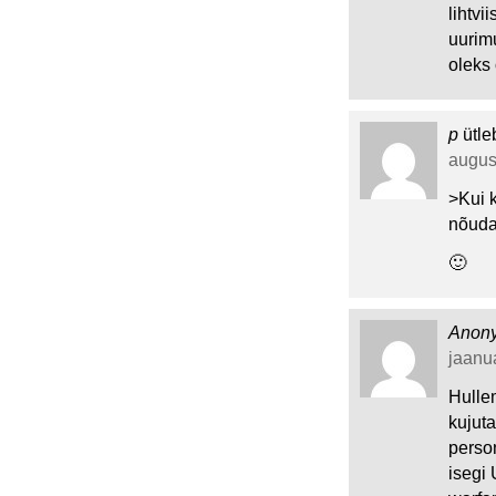
lihtvi
uurim
oleks
p
ütle
august
>Kui k
nõuda
🙂
Anon
jaanua
Hullem
kujut
person
isegi