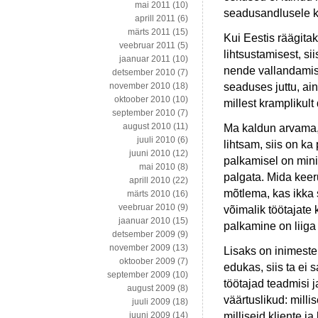
mai 2011
(10)
seadusandlusele ku
aprill 2011
(6)
märts 2011
(15)
Kui Eestis räägita
veebruar 2011
(5)
lihtsustamisest, si
jaanuar 2011
(10)
nende vallandamis
detsember 2010
(7)
seaduses juttu, ain
november 2010
(18)
oktoober 2010
(10)
millest kramplikult
september 2010
(7)
august 2010
(11)
Ma kaldun arvama, 
juuli 2010
(6)
lihtsam, siis on ka
juuni 2010
(12)
palkamisel on mini
mai 2010
(8)
palgata. Mida keer
aprill 2010
(22)
mõtlema, kas ikka 
märts 2010
(16)
veebruar 2010
(9)
võimalik töötajate
jaanuar 2010
(15)
palkamine on liiga 
detsember 2009
(9)
november 2009
(13)
Lisaks on inimestel
oktoober 2009
(7)
edukas, siis ta ei
september 2009
(10)
töötajad teadmisi 
august 2009
(8)
väärtuslikud: milli
juuli 2009
(18)
milliseid kliente 
juuni 2009
(14)