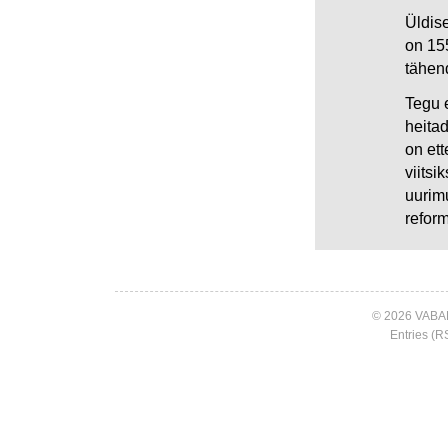
Üldise
on 155
tähend
Tegu e
heitad
on et
viitsi
uurimu
reform
© 2026 VABA
Entries (R