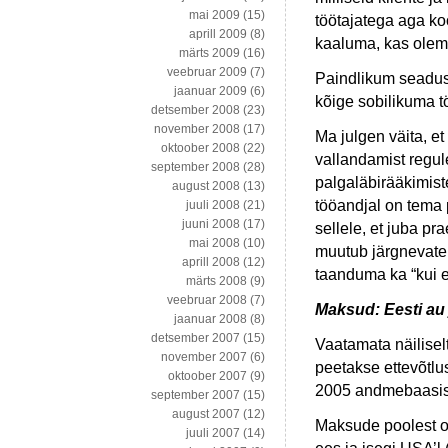
mai 2009
(15)
töötajatega aga ko
aprill 2009
(8)
kaaluma, kas olema
märts 2009
(16)
veebruar 2009
(7)
Paindlikum seadusa
jaanuar 2009
(6)
kõige sobilikuma t
detsember 2008
(23)
november 2008
(17)
Ma julgen väita, e
oktoober 2008
(22)
vallandamist regul
september 2008
(28)
palgaläbirääkimiste
august 2008
(13)
tööandjal on tema
juuli 2008
(21)
juuni 2008
(17)
sellele, et juba p
mai 2008
(10)
muutub järgnevate
aprill 2008
(12)
taanduma ka “kui e
märts 2008
(9)
veebruar 2008
(7)
Maksud: Eesti au
jaanuar 2008
(8)
detsember 2007
(15)
Vaatamata näilisel
november 2007
(6)
peetakse ettevõtlu
oktoober 2007
(9)
2005 andmebaasist 
september 2007
(15)
august 2007
(12)
Maksude poolest o
juuli 2007
(14)