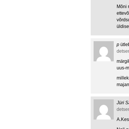
Mõni r
ettev
võrds
üldis
p
ütle
detsem
märgik
uus-m
millek
majan
Jüri S
detsem
A.Kes: