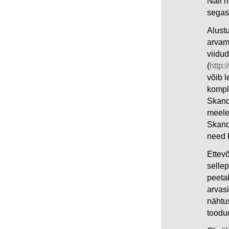
Nali 
segas
Alust
arvam
viidud
(
http:
võib l
komple
Skand
meeles
Skand
need 
Ettevõ
sellep
peeta
arvasi
nähtus
toodu