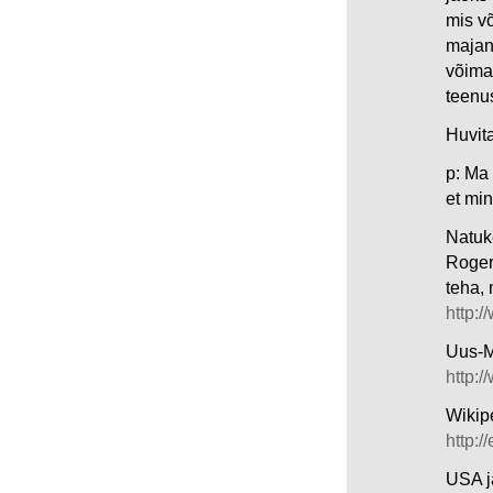
mis v
majan
võima
teenu
Huvit
p: Ma
et min
Natuk
Roger 
teha, 
http:/
Uus-M
http:/
Wikipe
http:
USA j