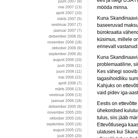
ees ja isegi USA’l 
juuni 2007
(9)
mööda minna.
mai 2007
(13)
aprill 2007
(10)
Kuna Skandinaavia
märts 2007
(5)
baseeruvad maksutu
veebruar 2007
(7)
jaanuar 2007
(7)
bürokraatia vähend
detsember 2006
(5)
küsimus, millele o
november 2006
(18)
erinevalt vastanud
oktoober 2006
(9)
september 2006
(6)
Kuna Skandinaavi
august 2006
(10)
problemaatiline, si
juuli 2006
(11)
Kes vähegi soovib a
juuni 2006
(11)
mai 2006
(22)
tagasihoidliku sum
aprill 2006
(7)
Kahjuks on ettevõt
märts 2006
(13)
vaid pidev iga-aas
veebruar 2006
(13)
jaanuar 2006
(18)
Eestis on ettevõt
detsember 2005
(9)
ühekordsed kulutuse
november 2005
(20)
tulus, siis jääb m
oktoober 2005
(16)
Ettevõtlusega kaa
september 2005
(16)
august 2005
(15)
ulatuses kui Skan
juuli 2005
(20)