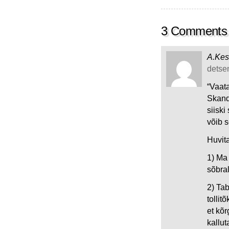
3 Comments
A.Kes
detsem
“Vaata
Skand
siisk
võib s
Huvit
1) Ma
sõbral
2) Tab
tollit
et kõr
kallut