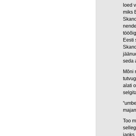
loed v
miks E
Skand
nende
tööõi
Eesti 
Skand
jäänud
seda 
Mõni 
tutvug
alati
selgit
“umbe
majan
Too mõ
selleg
jaoks