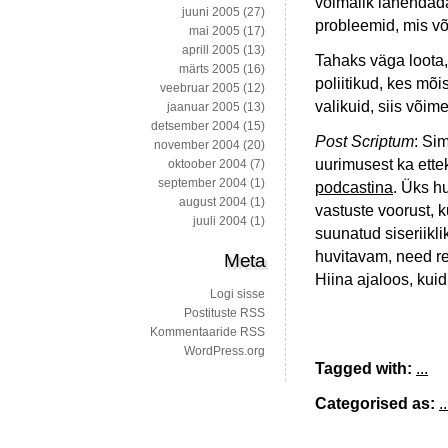
võimalik lahendad
juuni 2005
(27)
probleemid, mis võ
mai 2005
(17)
aprill 2005
(13)
Tahaks väga loota,
märts 2005
(16)
poliitikud, kes mõi
veebruar 2005
(12)
valikuid, siis või
jaanuar 2005
(13)
detsember 2004
(15)
Post Scriptum
: Si
november 2004
(20)
uurimusest ka ette
oktoober 2004
(7)
september 2004
(1)
podcastina
. Üks h
august 2004
(1)
vastuste voorust, 
juuli 2004
(1)
suunatud siseriikl
huvitavam, need r
Meta
Hiina ajaloos, kuid
Logi sisse
Postituste RSS
Kommentaaride RSS
WordPress.org
Tagged with:
...
Categorised as:
..