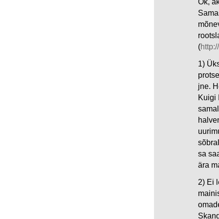
Ok, äk
Samas 
mõnev
roots
(
http:
1) Ük
protse
jne. 
Kuigi
samal
halvem
uurim
sõbral
sa sa
ära ma
2) Ei 
maini
omade
Skand