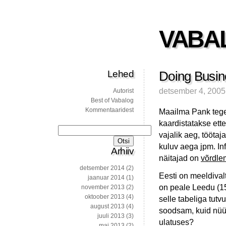
VABA
Lehed
Doing Busine
detsember 4, 2005
Autorist
Best of Vabalog
Kommentaaridest
Maailma Pank tege
kaardistatakse ett
Otsi:
vajalik aeg, töötaj
kuluv aega jpm. In
Arhiiv
näitajad on
võrdlem
detsember 2014
(2)
Eesti on meeldival
jaanuar 2014
(1)
on peale Leedu (15
november 2013
(2)
oktoober 2013
(4)
selle tabeliga tut
august 2013
(4)
soodsam, kuid nüüd
juuli 2013
(3)
ulatuses?
mai 2013
(2)