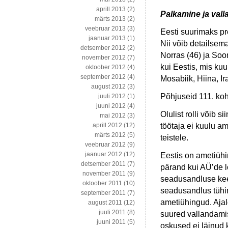
aprill 2013
(2)
Palkamine ja vall
märts 2013
(2)
veebruar 2013
(3)
Eesti suurimaks pr
jaanuar 2013
(1)
Nii võib detailsem
detsember 2012
(2)
Norras (46) ja So
november 2012
(7)
kui Eestis, mis ku
oktoober 2012
(4)
september 2012
(4)
Mosabiik, Hiina, Ir
august 2012
(3)
Põhjuseid 111. koh
juuli 2012
(1)
juuni 2012
(4)
Olulist rolli võib 
mai 2012
(3)
töötaja ei kuulu a
aprill 2012
(12)
märts 2012
(5)
teistele.
veebruar 2012
(9)
jaanuar 2012
(12)
Eestis on ametiühin
detsember 2011
(7)
pärand kui AÜ’de l
november 2011
(9)
seadusandluse keer
oktoober 2011
(10)
seadusandlus tühi
september 2011
(7)
ametiühingud. Ajalo
august 2011
(12)
juuli 2011
(8)
suured vallandami
juuni 2011
(5)
oskused ei läinud 