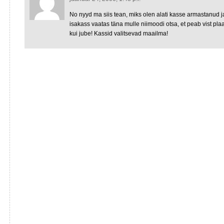
No nyyd ma siis tean, miks olen alati kasse armastanud 
isakass vaatas täna mulle niimoodi otsa, et peab vist p
kui jube! Kassid valitsevad maailma!