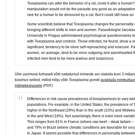
Toxoplasma can alter the behavior of a rat, could it alter a human?
manipulation would not do the parasite any good as an adaptation, 
rare for a human to be devoured by a cat. But it could still have an 
Some scientists believe that Toxoplasma changes the personality o
bringing different shifts to men and women. Parasitologist Jarosla
University in Prague administered psychological questionnaires to
with Toxoplasma and controls. Those infected, he found, show a smal
significant, tendency to be more self-reproaching and insecure. Pa
women, on average, tend to be more outgoing and warmhearted th
infected men tend to be more jealous and suspicious.
Ühe uurimuse kohaselt võib nakatunud inimeste arv ulatuda kuni 3 miljardi
küsimus sellest, millist mõju võib
Toxoplasma gondii
avaldada inimkultuur
mitmekesisusele
(PDF):
Differences in risk cause prevalences of toxoplasmosis to vary w
populations. For example, in the United States, the prevalence of
higher in the Northeast (29%) than in the south (23%) and Midwe
in the arid West (18%). Not surprisingly, there is even more variat
This ranges from 81% in France (where raw beef – steak tartare – is
and 79% in Brazil (where climatic conditions are favorable for oocy
in Japan. It seems possible that differences in personality betwee