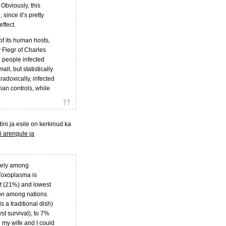
 Obviously, this
since it’s pretty
effect.
f its human hosts,
v Flegr of Charles
 people infected
l, but statistically
radoxically, infected
an controls, while
ni ja esile on kerkinud ka
i arengule ja
idely among
 Toxoplasma is
st (21%) and lowest
ion among nations.
 a traditional dish)
st survival), to 7%
n my wife and I could