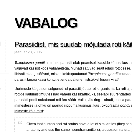
VABALOG
Parasiidist, mis suudab mõjutada roti käi
jaanuar 23, 2006
Toxoplasma gondii
nimeline parasiit elab peamiselt kasside kõhus, kus 
väljuvad kassist koos väljaheitega. Munad satuvad sealt edasi rottidesse,
lihtsalt midagi söövad, mis on kokkupuutunud
Toxoplasma gondii
munadeg
parasiit tagasi kassi kõhtu, et enda paljunemistsükkel lõpuni viia?
Uurimuste käigus on selgunud, et parasiit jõuab roti organismis ka roti a
rottide käitumist muutes nad vähem kassikartlikuks, seeläbi suurendades 
parasiidi poolt nakatunud roti ära sööb. Voíla, täis ring – ainult, et osa par
inimestesse ja õhku on jäänud rippuma küsimus:
kas
Toxoplasma gondii
inimeste käitumist
:
Given that human and rat brains have a lot of similarities (they sh
anatomy and use the same neurotransmitters), a question naturally