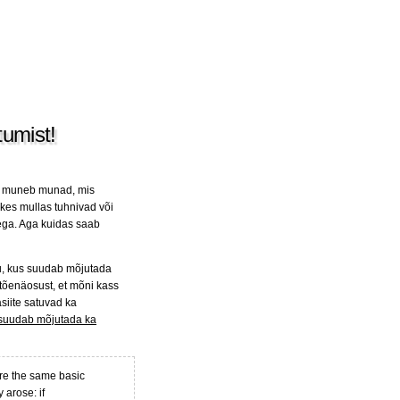
tumist!
ta muneb munad, mis
 kes mullas tuhnivad või
a. Aga kuidas saab
jju, kus suudab mõjutada
tõenäosust, et mõni kass
asiite satuvad ka
suudab mõjutada ka
are the same basic
 arose: if