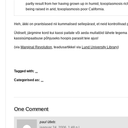
partly result from her having grown up in humid, toxoplasmosis ri
being raised in arid, toxoplasmosis poor California.
Heh, äkki on prantslased nii kummalised sellepärast, et neid kontrollivad 
Üldiselt, järgmine kord kui kassi paitate või aeda mullatöid lähete tegema
kassisümpaatsuse põhjuseks hoopis parasiit teie ajus!
(via
Marginal Revolution
, teadusartikkel via
Lund University Library
)
Tagged with:
...
Categorised as:
...
One Comment
paul
ütleb:
jaanuar 24, 2006, 1:48 p.l.