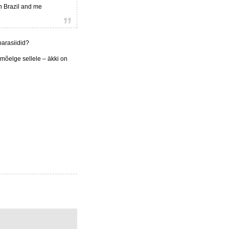
ch Brazil and me
parasiidid?
 mõelge sellele – äkki on